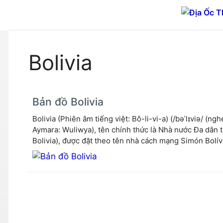
Chuyển
đến
nội
dung
Bolivia
Bản đồ Bolivia
Bolivia (Phiên âm tiếng việt: Bô-li-vi-a) (/bəˈlɪviə/ (n
Aymara: Wuliwya), tên chính thức là Nhà nước Đa dân t
Bolivia), được đặt theo tên nhà cách mạng Simón Bolívar