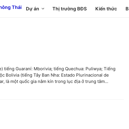
Dự án
Thị trường BĐS
Kiến thức
B
ghe) tiếng Guaraní: Mborivia; tiếng Quechua: Puliwya; Tiếng
ộc Bolivia (tiếng Tây Ban Nha: Estado Plurinacional de
, là một quốc gia nằm kín trong lục địa ở trung tâm...