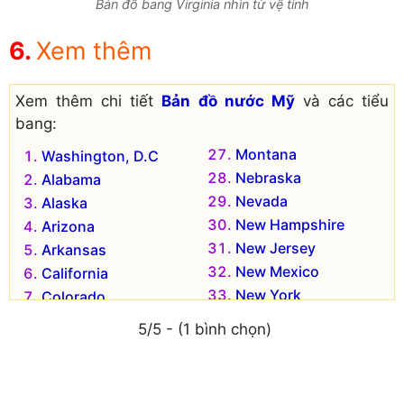
Bản đồ bang Virginia nhìn từ vệ tinh
Xem thêm
Xem thêm chi tiết
Bản đồ nước Mỹ
và các tiểu
bang:
Montana
Washington, D.C
Nebraska
Alabama
Nevada
Alaska
New Hampshire
Arizona
New Jersey
Arkansas
New Mexico
California
New York
Colorado
Bắc Carolina
Connecticut
5/5 - (1 bình chọn)
Bắc Dakota
Delaware
Ohio
Florida
Oklahoma
Georgia