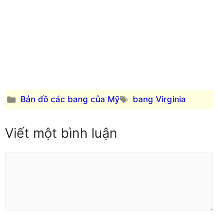
Oregon
Hawaii
Pennsylvania
Idaho
Rhode Island
Illinois
Nam Carolina
Indiana
Nam Dakota
Iowa
Tennessee
Kansas
Texas
Kentucky
Utah
Louisiana
Danh
Thẻ
Bản đồ các bang của Mỹ
bang Virginia
Vermont
Maine
mục
Virginia
Maryland
Viết một bình luận
Washington
Massachusetts
Tây Virginia
Michigan
Wisconsin
Comment
Minnesota
Wyoming
Mississippi
Missouri