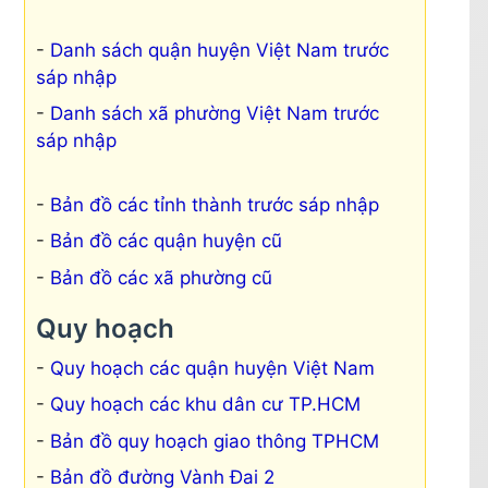
Danh sách quận huyện Việt Nam trước
ờng Thuận Phước, Phường Thạch Thang,
sáp nhập
ờng Hải Châu
Danh sách xã phường Việt Nam trước
ờng Hòa Thuận Tây, Phường Hòa Cường
sáp nhập
 Nam
 Chính Gián, Phường Thạc Gián, Phường
Bản đồ các tỉnh thành trước sáp nhập
Thanh Khê Đông
Bản đồ các quận huyện cũ
Bản đồ các xã phường cũ
Hòa Phát, Phường An Khê
Quy hoạch
g An Hải Bắc, Phường An Hải Nam
Quy hoạch các quận huyện Việt Nam
Quy hoạch các khu dân cư TP.HCM
ng Nại Hiên Đông, Phường Mân Thái
Bản đồ quy hoạch giao thông TPHCM
Bản đồ đường Vành Đai 2