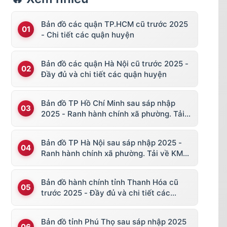
Bản đồ các quận TP.HCM cũ trước 2025
Tiến
- Chi tiết các quận huyện
ơn
Bản đồ các quận Hà Nội cũ trước 2025 -
Đầy đủ và chi tiết các quận huyện
Bản đồ TP Hồ Chí Minh sau sáp nhập
2025 - Ranh hành chính xã phường. Tải
Tam Quang, Xã Tam Nghĩa, Xã Tam Hiệp, Xã
về KML, file vector
Bản đồ TP Hà Nội sau sáp nhập 2025 -
Ranh hành chính xã phường. Tải về KML,
 Mỹ Tây, Xã Tam Trà
file vector
Bản đồ hành chính tỉnh Thanh Hóa cũ
trước 2025 - Đầy đủ và chi tiết các
h Bắc, Xã Tam Anh Nam
huyện thị
Bản đồ tỉnh Phú Thọ sau sáp nhập 2025