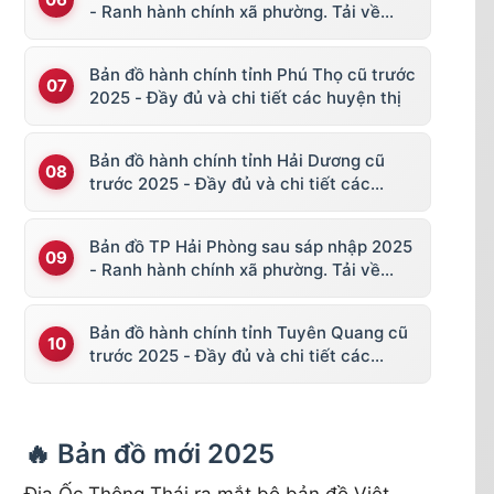
ạnh
- Ranh hành chính xã phường. Tải về
KML, file vector
Bản đồ hành chính tỉnh Phú Thọ cũ trước
ân II, Xã Tam Tiến
2025 - Đầy đủ và chi tiết các huyện thị
Bản đồ hành chính tỉnh Hải Dương cũ
trước 2025 - Đầy đủ và chi tiết các
huyện thị
n Xuân, Phường Trường Xuân
Bản đồ TP Hải Phòng sau sáp nhập 2025
- Ranh hành chính xã phường. Tải về
KML, file vector
Thanh, Xã Tam Phú
Bản đồ hành chính tỉnh Tuyên Quang cũ
trước 2025 - Đầy đủ và chi tiết các
huyện thị
 Hòa Hương, Xã Tam Ngọc
🔥 Bản đồ mới 2025
ng Hòa Thuận, Xã Tam Thăng
Địa Ốc Thông Thái ra mắt bộ bản đồ Việt