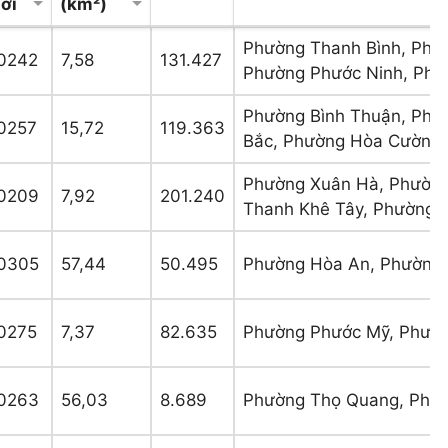
ới
(km²)
Phường Thanh Bình, Phư
0242
7,58
131.427
Phường Phước Ninh, Phư
Phường Bình Thuận, Phư
0257
15,72
119.363
Bắc, Phường Hòa Cường
Phường Xuân Hà, Phường
0209
7,92
201.240
Thanh Khê Tây, Phường 
0305
57,44
50.495
Phường Hòa An, Phường 
0275
7,37
82.635
Phường Phước Mỹ, Phườn
0263
56,03
8.689
Phường Thọ Quang, Phườ