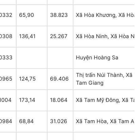
0332
65,90
38.823
Xã Hòa Khương, Xã Hòa 
0308
136,41
25.267
Xã Hòa Ninh, Xã Hòa Nh
0333
Huyện Hoàng Sa
Thị trấn Núi Thành, Xã 
0965
124,75
69.406
Tam Giang
1004
173,14
18.064
Xã Tam Mỹ Đông, Xã Tam
0984
68,84
31.026
Xã Tam Hòa, Xã Tam An