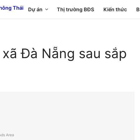
Dự án
Thị trường BĐS
Kiến thức
B
 xã Đà Nẵng sau sắp