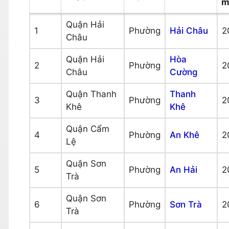
m
Quận Hải
1
Phường
Hải Châu
2
Châu
Quận Hải
Hòa
2
Phường
2
Châu
Cường
Quận Thanh
Thanh
3
Phường
2
Khê
Khê
Quận Cẩm
4
Phường
An Khê
2
Lệ
Quận Sơn
5
Phường
An Hải
2
Trà
Quận Sơn
6
Phường
Sơn Trà
2
Trà