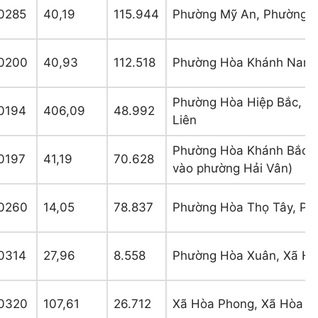
0285
40,19
115.944
Phường Mỹ An, Phường K
0200
40,93
112.518
Phường Hòa Khánh Nam,
Phường Hòa Hiệp Bắc, P
0194
406,09
48.992
Liên
Phường Hòa Khánh Bắc, X
0197
41,19
70.628
vào phường Hải Vân)
0260
14,05
78.837
Phường Hòa Thọ Tây, Ph
0314
27,96
8.558
Phường Hòa Xuân, Xã Hò
0320
107,61
26.712
Xã Hòa Phong, Xã Hòa P