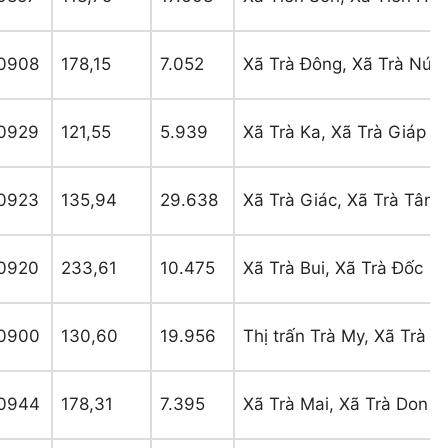
0908
178,15
7.052
Xã Trà Đông, Xã Trà Nú, 
0929
121,55
5.939
Xã Trà Ka, Xã Trà Giáp
0923
135,94
29.638
Xã Trà Giác, Xã Trà Tân
0920
233,61
10.475
Xã Trà Bui, Xã Trà Đốc
0900
130,60
19.956
Thị trấn Trà My, Xã Trà 
0944
178,31
7.395
Xã Trà Mai, Xã Trà Don