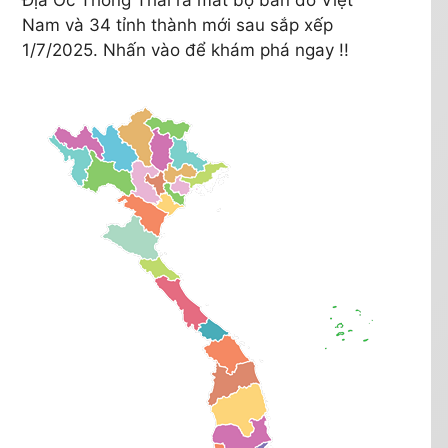
Nam và 34 tỉnh thành mới sau sắp xếp
h, Xã Tam Phước, Xã Tam Lộc
1/7/2025. Nhấn vào để khám phá ngay !!
am Đàn, Xã Tam Thái
, Xã Tam Lãnh
ọc, Xã Tiên Hiệp
 Mỹ, Xã Tiên Phong, Xã Tiên Thọ
, Xã Tiên An, Xã Tiên Cảnh
 Xã Tiên Châu