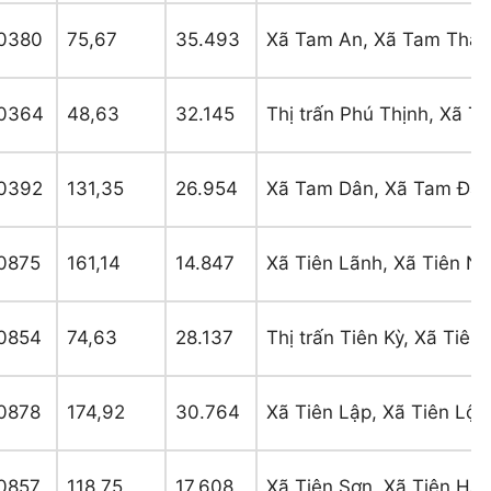
0380
75,67
35.493
Xã Tam An, Xã Tam Thàn
0364
48,63
32.145
Thị trấn Phú Thịnh, Xã T
0392
131,35
26.954
Xã Tam Dân, Xã Tam Đại
0875
161,14
14.847
Xã Tiên Lãnh, Xã Tiên Ng
0854
74,63
28.137
Thị trấn Tiên Kỳ, Xã Tiên
0878
174,92
30.764
Xã Tiên Lập, Xã Tiên Lộc
0857
118,75
17.608
Xã Tiên Sơn, Xã Tiên Hà,