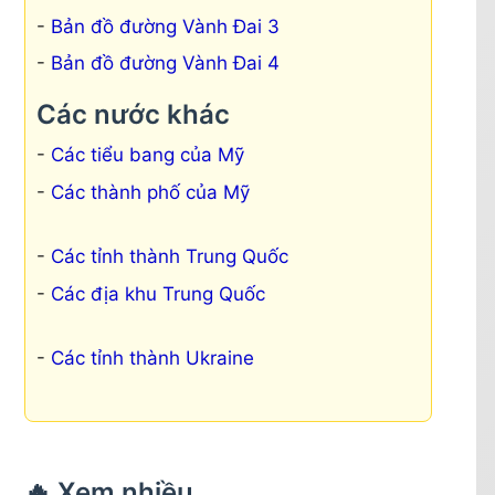
huê Mỹ, Phường Hòa Hải, Phường Hòa Quý
Bản đồ đường Vành Đai 3
Bản đồ đường Vành Đai 4
 Phường Hòa Minh, Xã Hòa Sơn
Các nước khác
Các tiểu bang của Mỹ
hường Hòa Hiệp Nam, Xã Hòa Bắc, Xã Hòa
Các thành phố của Mỹ
ã Hòa Liên (phần còn lại sau khi sáp nhập
Các tỉnh thành Trung Quốc
Các địa khu Trung Quốc
ường Hòa Thọ Đông, Phường Khuê Trung
Các tỉnh thành Ukraine
a Châu, Xã Hòa Phước
hú
🔥 Xem nhiều