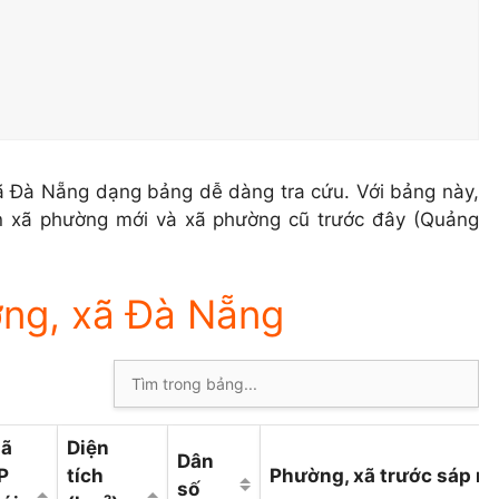
ã Đà Nẵng dạng bảng dễ dàng tra cứu. Với bảng này,
ên xã phường mới và xã phường cũ trước đây (Quảng
ng, xã Đà Nẵng
ã
Diện
Dân
P
tích
Phường, xã trước sáp n
số