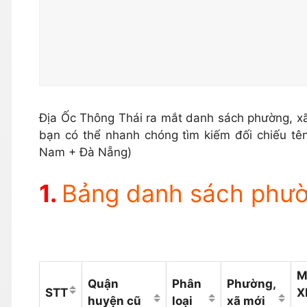
Địa Ốc Thông Thái ra mắt danh sách phường, x
bạn có thể nhanh chóng tìm kiếm đối chiếu t
Nam + Đà Nẵng)
Bảng danh sách phườ
M
Quận
Phân
Phường,
STT
X
huyện cũ
loại
xã mới