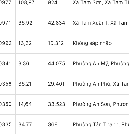
0977
108,97
924
Xã Tam Sơn, Xã Tam Th
0971
66,92
42.834
Xã Tam Xuân I, Xã Tam Xu
0992
13,32
10.312
Không sáp nhập
0341
8,36
44.075
Phường An Mỹ, Phường A
0356
36,21
29.401
Phường An Phú, Xã Tam 
0350
14,64
33.523
Phường An Sơn, Phường
0335
34,77
368
Phường Tân Thạnh, Phườ