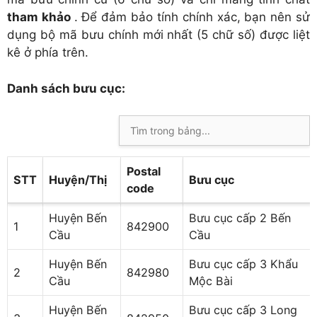
tham khảo
. Để đảm bảo tính chính xác, bạn nên sử
dụng bộ mã bưu chính mới nhất (5 chữ số) được liệt
kê ở phía trên.
Danh sách bưu cục:
Postal
STT
Huyện/Thị
Bưu cục
code
Huyện Bến
Bưu cục cấp 2 Bến
1
842900
Cầu
Cầu
Huyện Bến
Bưu cục cấp 3 Khẩu
2
842980
Cầu
Mộc Bài
Huyện Bến
Bưu cục cấp 3 Long