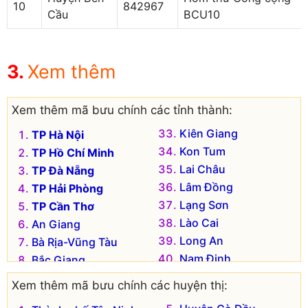
10
842967
Cầu
BCU10
Xem thêm
Xem thêm mã bưu chính các tỉnh thành:
Kiên Giang
TP Hà Nội
Kon Tum
TP Hồ Chí Minh
Lai Châu
TP Đà Nẵng
Lâm Đồng
TP Hải Phòng
Lạng Sơn
TP Cần Thơ
Lào Cai
An Giang
Long An
Bà Rịa-Vũng Tàu
Nam Định
Bắc Giang
Nghệ An
Bắc Kạn
Xem thêm mã bưu chính các huyện thị:
Ninh Bình
Bạc Liêu