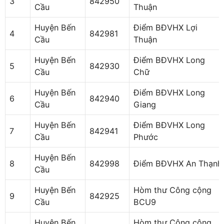
3
842950
Cầu
Thuận
Huyện Bến
Điểm BĐVHX Lợi
4
842981
Cầu
Thuận
Huyện Bến
Điểm BĐVHX Long
5
842930
Cầu
Chữ
Huyện Bến
Điểm BĐVHX Long
6
842940
Cầu
Giang
Huyện Bến
Điểm BĐVHX Long
7
842941
Cầu
Phước
Huyện Bến
8
842998
Điểm BĐVHX An Thạnh
Cầu
Huyện Bến
Hòm thư Công cộng
9
842925
Cầu
BCU9
Huyện Bến
Hòm thư Công cộng