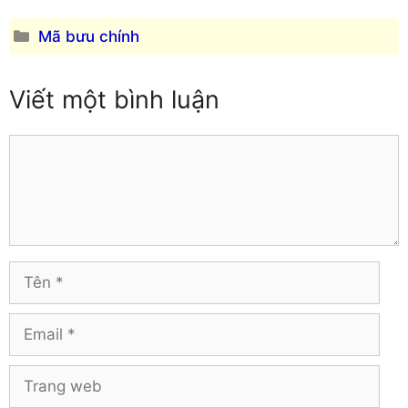
Hải Dương
Vĩnh Long
Hậu Giang
Danh
Mã bưu chính
Vĩnh Phúc
Hòa Bình
mục
Yên Bái
Hưng Yên
Viết một bình luận
Khánh Hòa
Comment
Tên
Email
Trang
web