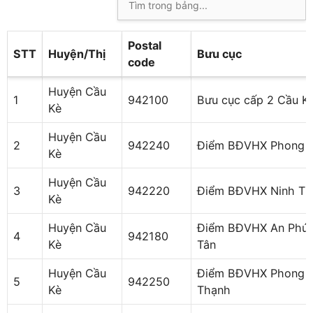
Postal
STT
Huyện/Thị
Bưu cục
code
Huyện Cầu
1
942100
Bưu cục cấp 2 Cầu Ke
Kè
Huyện Cầu
2
942240
Điểm BĐVHX Phong P
Kè
Huyện Cầu
3
942220
Điểm BĐVHX Ninh Thơ
Kè
Huyện Cầu
Điểm BĐVHX An Phú
4
942180
Kè
Tân
Huyện Cầu
Điểm BĐVHX Phong
5
942250
Kè
Thạnh