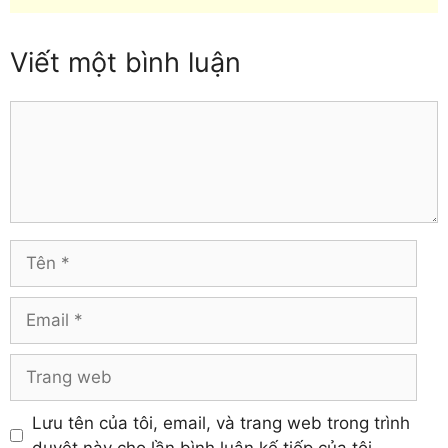
Vĩnh Phúc
Hòa Bình
mục
Yên Bái
Hưng Yên
Viết một bình luận
Khánh Hòa
Comment
Tên
Email
Trang
web
Lưu tên của tôi, email, và trang web trong trình
duyệt này cho lần bình luận kế tiếp của tôi.