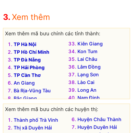
Xem thêm
Xem thêm mã bưu chính các tỉnh thành:
Kiên Giang
TP Hà Nội
Kon Tum
TP Hồ Chí Minh
Lai Châu
TP Đà Nẵng
Lâm Đồng
TP Hải Phòng
Lạng Sơn
TP Cần Thơ
Lào Cai
An Giang
Long An
Bà Rịa-Vũng Tàu
Nam Định
Bắc Giang
Nghệ An
Bắc Kạn
Xem thêm mã bưu chính các huyện thị:
Ninh Bình
Bạc Liêu
Huyện Châu Thành
Thành phố Trà Vinh
Ninh Thuận
Bắc Ninh
Huyện Duyên Hải
Thị xã Duyên Hải
Phú Thọ
Bến Tre