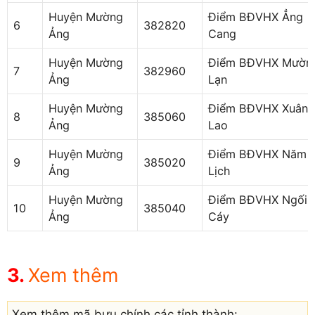
Huyện Mường
Điểm BĐVHX Ẳng
6
382820
Ảng
Cang
Huyện Mường
Điểm BĐVHX Mườn
7
382960
Ảng
Lạn
Huyện Mường
Điểm BĐVHX Xuân
8
385060
Ảng
Lao
Huyện Mường
Điểm BĐVHX Năm
9
385020
Ảng
Lịch
Huyện Mường
Điểm BĐVHX Ngối
10
385040
Ảng
Cáy
Xem thêm
Xem thêm mã bưu chính các tỉnh thành: