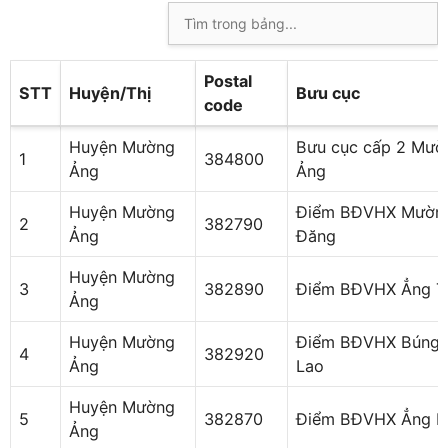
Postal
STT
Huyện/Thị
Bưu cục
code
Huyện Mường
Bưu cục cấp 2 Mườ
1
384800
Ảng
Ảng
Huyện Mường
Điểm BĐVHX Mườn
2
382790
Ảng
Đăng
Huyện Mường
3
382890
Điểm BĐVHX Ẳng Tơ
Ảng
Huyện Mường
Điểm BĐVHX Búng
4
382920
Ảng
Lao
Huyện Mường
5
382870
Điểm BĐVHX Ẳng 
Ảng