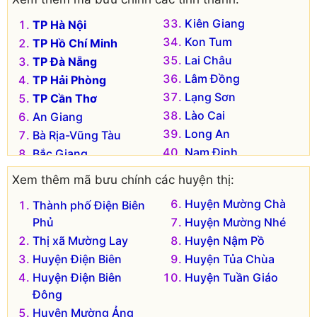
Kiên Giang
TP Hà Nội
Kon Tum
TP Hồ Chí Minh
Lai Châu
TP Đà Nẵng
Lâm Đồng
TP Hải Phòng
Lạng Sơn
TP Cần Thơ
Lào Cai
An Giang
Long An
Bà Rịa-Vũng Tàu
Nam Định
Bắc Giang
Nghệ An
Bắc Kạn
Xem thêm mã bưu chính các huyện thị:
Ninh Bình
Bạc Liêu
Huyện Mường Chà
Thành phố Điện Biên
Ninh Thuận
Bắc Ninh
Phủ
Huyện Mường Nhé
Phú Thọ
Bến Tre
Thị xã Mường Lay
Huyện Nậm Pồ
Phú Yên
Bình Định
Huyện Điện Biên
Huyện Tủa Chùa
Quảng Bình
Bình Dương
Huyện Điện Biên
Huyện Tuần Giáo
Quảng Nam
Bình Phước
Đông
Quảng Ngãi
Bình Thuận
Huyện Mường Ảng