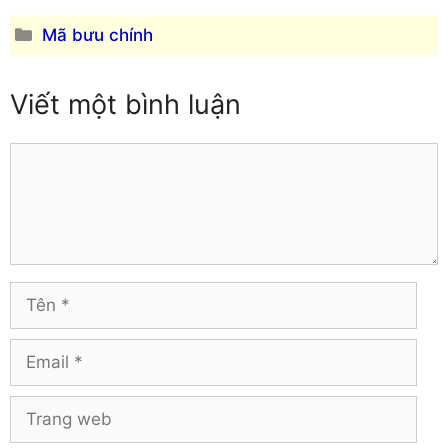
Vĩnh Long
Hậu Giang
Vĩnh Phúc
Hòa Bình
Danh
Mã bưu chính
Yên Bái
mục
Hưng Yên
Khánh Hòa
Viết một bình luận
Comment
Tên
Email
Trang
web