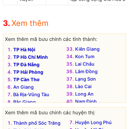
Xem thêm
Xem thêm mã bưu chính các tỉnh thành:
Kiên Giang
TP Hà Nội
Kon Tum
TP Hồ Chí Minh
Lai Châu
TP Đà Nẵng
Lâm Đồng
TP Hải Phòng
Lạng Sơn
TP Cần Thơ
Lào Cai
An Giang
Long An
Bà Rịa-Vũng Tàu
Nam Định
Bắc Giang
Nghệ An
Bắc Kạn
Xem thêm mã bưu chính các huyện thị:
Ninh Bình
Bạc Liêu
Huyện Long Phú
Thành phố Sóc Trăng
Ninh Thuận
Bắc Ninh