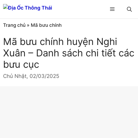
Chuyển
Menu
đến
nội
Trang chủ
»
Mã bưu chính
dung
Mã bưu chính huyện Nghi
Xuân – Danh sách chi tiết các
bưu cục
Chủ Nhật, 02/03/2025