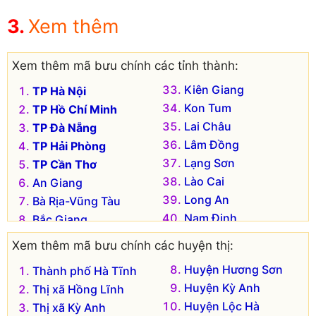
Xem thêm
Xem thêm mã bưu chính các tỉnh thành:
Kiên Giang
TP Hà Nội
Kon Tum
TP Hồ Chí Minh
Lai Châu
TP Đà Nẵng
Lâm Đồng
TP Hải Phòng
Lạng Sơn
TP Cần Thơ
Lào Cai
An Giang
Long An
Bà Rịa-Vũng Tàu
Nam Định
Bắc Giang
Nghệ An
Bắc Kạn
Xem thêm mã bưu chính các huyện thị:
Ninh Bình
Bạc Liêu
Huyện Hương Sơn
Thành phố Hà Tĩnh
Ninh Thuận
Bắc Ninh
Huyện Kỳ Anh
Thị xã Hồng Lĩnh
Phú Thọ
Bến Tre
Huyện Lộc Hà
Thị xã Kỳ Anh
Phú Yên
Bình Định