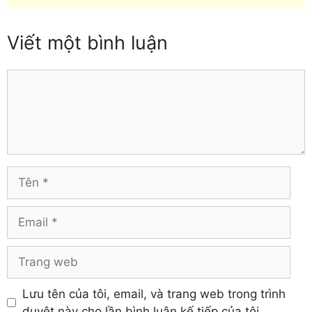
Yên Bái
mục
Hưng Yên
Khánh Hòa
Viết một bình luận
Comment
Tên
Email
Trang
web
Lưu tên của tôi, email, và trang web trong trình
duyệt này cho lần bình luận kế tiếp của tôi.