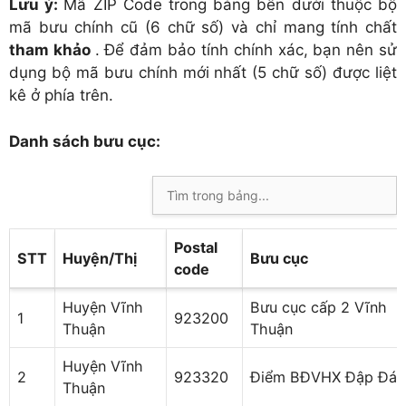
Lưu ý:
Mã ZIP Code trong bảng bên dưới thuộc bộ
mã bưu chính cũ (6 chữ số) và chỉ mang tính chất
tham khảo
. Để đảm bảo tính chính xác, bạn nên sử
dụng bộ mã bưu chính mới nhất (5 chữ số) được liệt
kê ở phía trên.
Danh sách bưu cục:
Postal
STT
Huyện/Thị
Bưu cục
code
Huyện Vĩnh
Bưu cục cấp 2 Vĩnh
1
923200
Thuận
Thuận
Huyện Vĩnh
2
923320
Điểm BĐVHX Đập Đá
Thuận