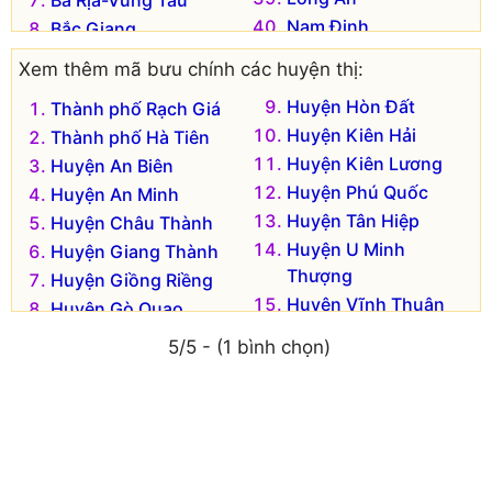
Nam Định
Bắc Giang
Nghệ An
Bắc Kạn
Xem thêm mã bưu chính các huyện thị:
Ninh Bình
Bạc Liêu
Huyện Hòn Đất
Thành phố Rạch Giá
Ninh Thuận
Bắc Ninh
Huyện Kiên Hải
Thành phố Hà Tiên
Phú Thọ
Bến Tre
Huyện Kiên Lương
Huyện An Biên
Phú Yên
Bình Định
Huyện Phú Quốc
Huyện An Minh
Quảng Bình
Bình Dương
Huyện Tân Hiệp
Huyện Châu Thành
Quảng Nam
Bình Phước
Huyện U Minh
Huyện Giang Thành
Quảng Ngãi
Bình Thuận
Thượng
Huyện Giồng Riềng
Quảng Ninh
Cà Mau
Huyện Vĩnh Thuận
Huyện Gò Quao
Quảng Trị
Cao Bằng
Sóc Trăng
Đắk Lắk
5/5 - (1 bình chọn)
Sơn La
Đắk Nông
Tây Ninh
Điện Biên
Thái Bình
Đồng Nai
Thái Nguyên
Đồng Tháp
Thanh Hóa
Gia Lai