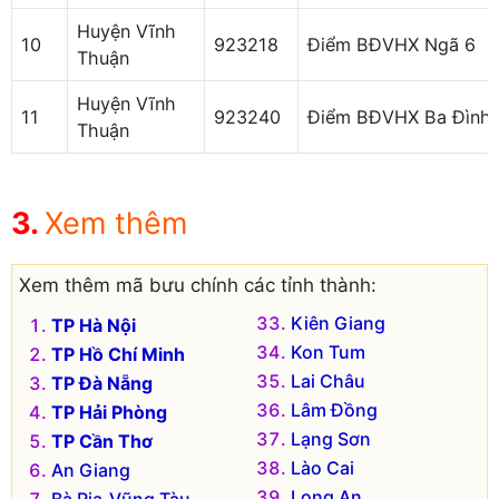
Huyện Vĩnh
10
923218
Điểm BĐVHX Ngã 6
Thuận
Huyện Vĩnh
11
923240
Điểm BĐVHX Ba Đình
Thuận
Xem thêm
Xem thêm mã bưu chính các tỉnh thành:
Kiên Giang
TP Hà Nội
Kon Tum
TP Hồ Chí Minh
Lai Châu
TP Đà Nẵng
Lâm Đồng
TP Hải Phòng
Lạng Sơn
TP Cần Thơ
Lào Cai
An Giang
Long An
Bà Rịa-Vũng Tàu