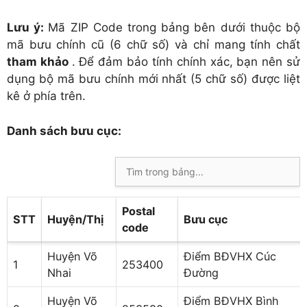
Lưu ý:
Mã ZIP Code trong bảng bên dưới thuộc bộ
mã bưu chính cũ (6 chữ số) và chỉ mang tính chất
tham khảo
. Để đảm bảo tính chính xác, bạn nên sử
dụng bộ mã bưu chính mới nhất (5 chữ số) được liệt
kê ở phía trên.
Danh sách bưu cục:
Postal
STT
Huyện/Thị
Bưu cục
code
Huyện Võ
Điểm BĐVHX Cúc
1
253400
Nhai
Đường
Huyện Võ
Điểm BĐVHX Bình