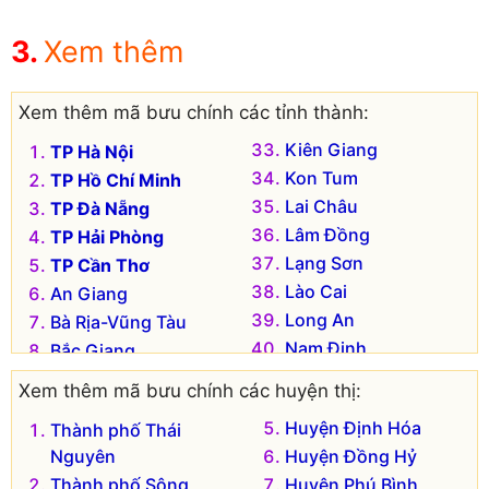
Xem thêm
Xem thêm mã bưu chính các tỉnh thành:
Kiên Giang
TP Hà Nội
Kon Tum
TP Hồ Chí Minh
Lai Châu
TP Đà Nẵng
Lâm Đồng
TP Hải Phòng
Lạng Sơn
TP Cần Thơ
Lào Cai
An Giang
Long An
Bà Rịa-Vũng Tàu
Nam Định
Bắc Giang
Nghệ An
Bắc Kạn
Xem thêm mã bưu chính các huyện thị:
Ninh Bình
Bạc Liêu
Huyện Định Hóa
Thành phố Thái
Ninh Thuận
Bắc Ninh
Nguyên
Huyện Đồng Hỷ
Phú Thọ
Bến Tre
Thành phố Sông
Huyện Phú Bình