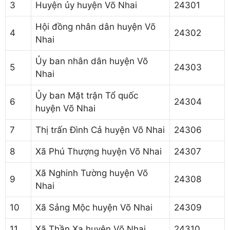
3
Huyện ủy huyện Võ Nhai
24301
Hội đồng nhân dân huyện Võ
4
24302
Nhai
Ủy ban nhân dân huyện Võ
5
24303
Nhai
Ủy ban Mặt trận Tổ quốc
6
24304
huyện Võ Nhai
7
Thị trấn Đình Cả huyện Võ Nhai
24306
8
Xã Phú Thượng huyện Võ Nhai
24307
Xã Nghinh Tường huyện Võ
9
24308
Nhai
10
Xã Sảng Mộc huyện Võ Nhai
24309
11
Xã Thần Xa huyện Võ Nhai
24310