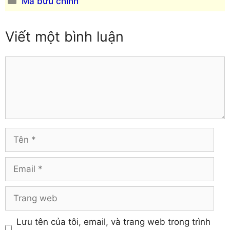
Mã bưu chính
Yên Bái
mục
Hưng Yên
Khánh Hòa
Viết một bình luận
Comment
Tên
Email
Trang
web
Lưu tên của tôi, email, và trang web trong trình