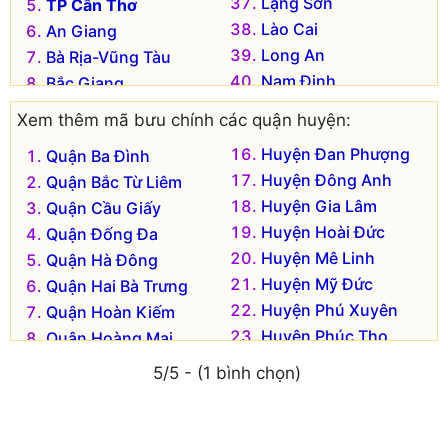
Lạng Sơn
TP Cần Thơ
Lào Cai
An Giang
Long An
Bà Rịa-Vũng Tàu
Nam Định
Bắc Giang
Nghệ An
Bắc Kạn
Xem thêm mã bưu chính các quận huyện:
Ninh Bình
Bạc Liêu
Huyện Đan Phượng
Quận Ba Đình
Ninh Thuận
Bắc Ninh
Huyện Đông Anh
Quận Bắc Từ Liêm
Phú Thọ
Bến Tre
Huyện Gia Lâm
Quận Cầu Giấy
Phú Yên
Bình Định
Huyện Hoài Đức
Quận Đống Đa
Quảng Bình
Bình Dương
Huyện Mê Linh
Quận Hà Đông
Quảng Nam
Bình Phước
Huyện Mỹ Đức
Quận Hai Bà Trưng
Quảng Ngãi
Bình Thuận
Huyện Phú Xuyên
Quận Hoàn Kiếm
Quảng Ninh
Cà Mau
Huyện Phúc Thọ
Quận Hoàng Mai
Quảng Trị
Cao Bằng
Huyện Quốc Oai
Quận Long Biên
Sóc Trăng
Đắk Lắk
5/5 - (1 bình chọn)
Huyện Sóc Sơn
Quận Nam Từ Liêm
Sơn La
Đắk Nông
Huyện Thạch Thất
Quận Tây Hồ
Tây Ninh
Điện Biên
Huyện Thanh Oai
Quận Thanh Xuân
Thái Bình
Đồng Nai