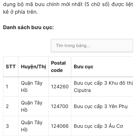
dụng bộ mã bưu chính mới nhất (5 chữ số) được liệt
kê ở phía trên.
Danh sách bưu cục:
Postal
STT
Huyện/Thị
Bưu cục
code
Quận Tây
Bưu cục cấp 3 Khu đô thị
1
124260
Hồ
Ciputra
Quận Tây
2
124700
Bưu cục cấp 3 Yên Phụ
Hồ
Quận Tây
3
124066
Bưu cục cấp 3 Âu Cơ
Hồ