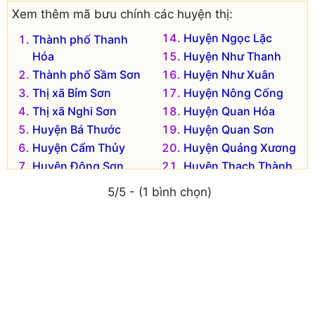
Nghệ An
Bắc Kạn
Xem thêm mã bưu chính các huyện thị:
Ninh Bình
Bạc Liêu
Huyện Ngọc Lặc
Thành phố Thanh
Ninh Thuận
Bắc Ninh
Hóa
Huyện Như Thanh
Phú Thọ
Bến Tre
Thành phố Sầm Sơn
Huyện Như Xuân
Phú Yên
Bình Định
Thị xã Bỉm Sơn
Huyện Nông Cống
Quảng Bình
Bình Dương
Thị xã Nghi Sơn
Huyện Quan Hóa
Quảng Nam
Bình Phước
Huyện Bá Thước
Huyện Quan Sơn
Quảng Ngãi
Bình Thuận
Huyện Cẩm Thủy
Huyện Quảng Xương
Quảng Ninh
Cà Mau
Huyện Đông Sơn
Huyện Thạch Thành
Quảng Trị
Cao Bằng
Huyện Hà Trung
Huyện Thiệu Hoá
Sóc Trăng
Đắk Lắk
5/5 - (1 bình chọn)
Huyện Hậu Lộc
Huyện Thọ Xuân
Sơn La
Đắk Nông
Huyện Hoằng Hóa
Huyện Thường Xuân
Tây Ninh
Điện Biên
Huyện Lang Chánh
Huyện Triệu Sơn
Thái Bình
Đồng Nai
Huyện Mường Lát
Huyện Vĩnh Lộc
Thái Nguyên
Đồng Tháp
Huyện Nga Sơn
Huyện Yên Định
Thanh Hóa
Gia Lai
Thừa Thiên Huế
Hà Giang