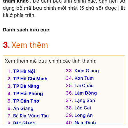
tham khảo
. Để đảm bảo tính chính xác, bạn nên sử
dụng bộ mã bưu chính mới nhất (5 chữ số) được liệt
kê ở phía trên.
Danh sách bưu cục:
Xem thêm
Xem thêm mã bưu chính các tỉnh thành:
Kiên Giang
TP Hà Nội
Kon Tum
TP Hồ Chí Minh
Lai Châu
TP Đà Nẵng
Lâm Đồng
TP Hải Phòng
Lạng Sơn
TP Cần Thơ
Lào Cai
An Giang
Long An
Bà Rịa-Vũng Tàu
Nam Định
Bắc Giang