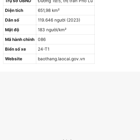
Trụ sở UBND
Đường 19/5, thị trấn Phố Lu
Diện tích
651,98 km²
Dân số
119.646 người (2023)
Mật độ
183 người/km²
Mã hành chính
086
Biển số xe
24-T1
Website
baothang.laocai.gov.vn