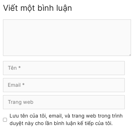
Thanh Hóa
Viết một bình luận
Gia Lai
Thừa Thiên – Huế
Hà Giang
Tiền Giang
Hà Nam
Comment
Trà Vinh
Hà Tĩnh
Tuyên Quang
Hải Dương
Vĩnh Long
Hòa Bình
Vĩnh Phúc
Hậu Giang
Yên Bái
Hưng Yên
Tên
Khánh Hòa
Email
Trang
web
Lưu tên của tôi, email, và trang web trong trình
duyệt này cho lần bình luận kế tiếp của tôi.