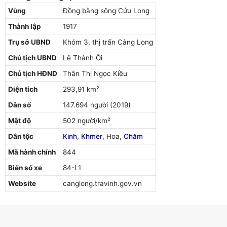
Vùng
Đồng bằng sông Cửu Long
Thành lập
1917
Trụ sở UBND
Khóm 3, thị trấn Càng Long
Chủ tịch UBND
Lê Thành Ôi
Chủ tịch HĐND
Thân Thị Ngọc Kiều
Diện tích
293,91 km²
Dân số
147.694 người (2019)
Mật độ
502 người/km²
Dân tộc
Kinh
,
Khmer
, Hoa,
Chăm
Mã hành chính
844
Biển số xe
84-L1
Website
canglong.travinh.gov.vn