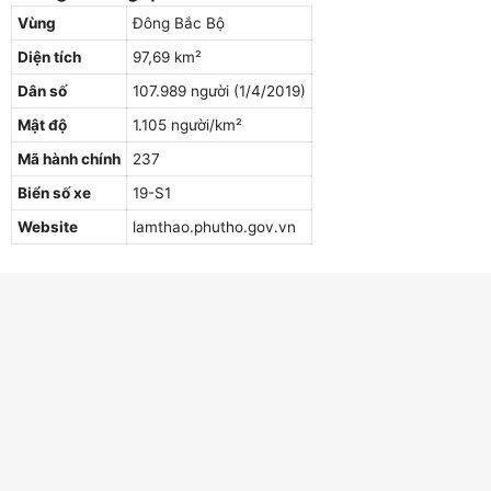
Vùng
Đông Bắc Bộ
Diện tích
97,69 km²
Dân số
107.989 người (1/4/2019)
Mật độ
1.105 người/km²
Mã hành chính
237
Biển số xe
19-S1
Website
lamthao.phutho.gov.vn