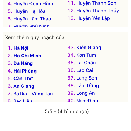
Huyện Thanh Sơn
Huyện Đoan Hùng
Huyện Thanh Thủy
Huyện Hạ Hòa
Huyện Yên Lập
Huyện Lâm Thao
Huyện Phù Ninh
Xem thêm quy hoạch của:
Kiên Giang
Hà Nội
Kon Tum
Hồ Chí Minh
Lai Châu
Đà Nẵng
Lào Cai
Hải Phòng
Lạng Sơn
Cần Thơ
Lâm Đồng
An Giang
Long An
Bà Rịa – Vũng Tàu
Nam Định
Bạc Liêu
Nghệ An
Bắc Kạn
5/5 - (4 bình chọn)
Ninh Bình
Bắc Giang
Ninh Thuận
Bắc Ninh