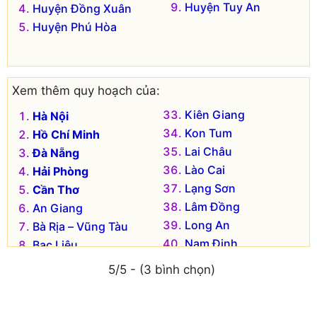
Huyện Tuy An
Huyện Đồng Xuân
Huyện Phú Hòa
Xem thêm quy hoạch của:
Kiên Giang
Hà Nội
Kon Tum
Hồ Chí Minh
Lai Châu
Đà Nẵng
Lào Cai
Hải Phòng
Lạng Sơn
Cần Thơ
Lâm Đồng
An Giang
Long An
Bà Rịa – Vũng Tàu
Nam Định
Bạc Liêu
Nghệ An
Bắc Kạn
5/5 - (3 bình chọn)
Ninh Bình
Bắc Giang
Ninh Thuận
Bắc Ninh