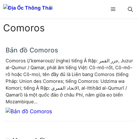
Chuyển
Menu
đến
nội
Comoros
dung
Bản đồ Comoros
Comoros (/ˈkɒməroʊz/ (nghe) tiếng Ả Rập: جزر القمر‎, Juzur
al-Qumur / Qamar, phát âm tiếng Việt: Cô-mô-rốt, Cô-mô-
rô hoặc Cô-mo), tên đầy đủ là Liên bang Comoros (tiếng
Pháp: Union des Comores; tiếng Comoros: Udzima wa
Komori; tiếng Ả Rập: الاتحاد القمري‎, al-Ittiḥād al-Qumurī /
Qamarī) là một quốc đảo ở châu Phi, nằm giữa eo biển
Mozambique...