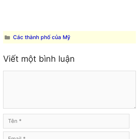
Danh
Các thành phố của Mỹ
mục
Viết một bình luận
Comment
Tên
Email