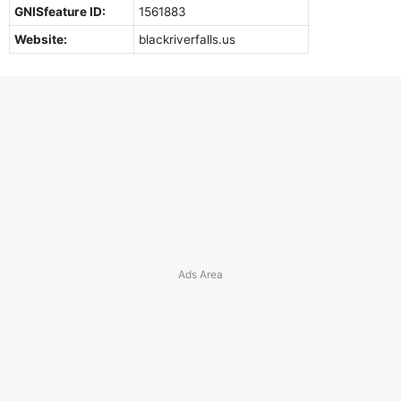
GNISfeature ID:
1561883
Website:
blackriverfalls.us