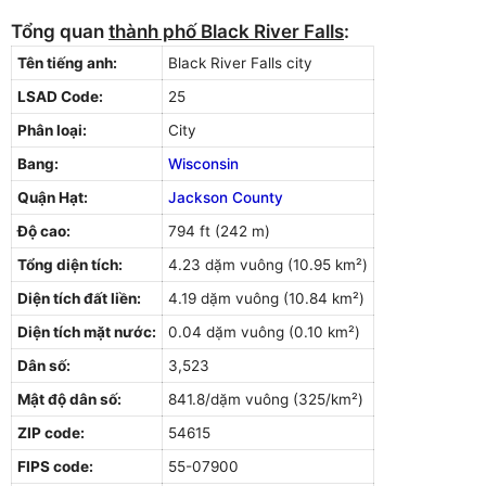
Tổng quan
thành phố Black River Falls
:
Tên tiếng anh:
Black River Falls city
LSAD Code:
25
Phân loại:
City
Bang:
Wisconsin
Quận Hạt:
Jackson County
Độ cao:
794 ft (242 m)
Tổng diện tích:
4.23 dặm vuông (10.95 km²)
Diện tích đất liền:
4.19 dặm vuông (10.84 km²)
Diện tích mặt nước:
0.04 dặm vuông (0.10 km²)
Dân số:
3,523
Mật độ dân số:
841.8/dặm vuông (325/km²)
ZIP code:
54615
FIPS code:
55-07900