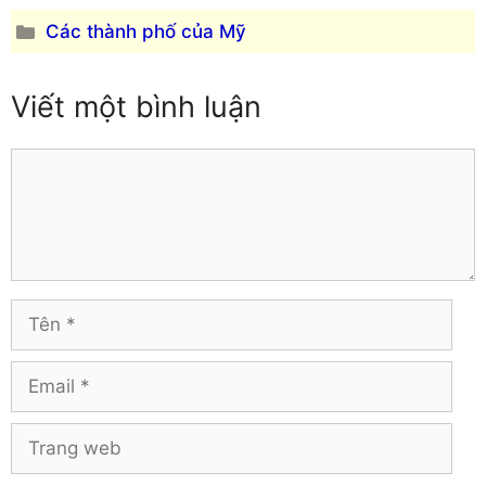
Danh
Các thành phố của Mỹ
mục
Viết một bình luận
Comment
Tên
Email
Trang
web