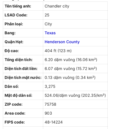
Tên tiếng anh:
Chandler city
LSAD Code:
25
Phân loại:
City
Bang:
Texas
Quận Hạt:
Henderson County
Độ cao:
404 ft (123 m)
Tổng diện tích:
6.20 dặm vuông (16.06 km²)
Diện tích đất liền:
6.07 dặm vuông (15.72 km²)
Diện tích mặt nước:
0.13 dặm vuông (0.34 km²)
Dân số:
3,275
Mật độ dân số:
524.06/dặm vuông (202.35/km²)
ZIP code:
75758
Area code:
903
FIPS code:
48-14224