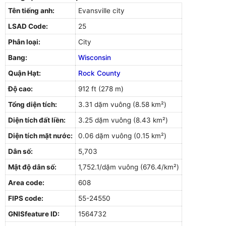
Tên tiếng anh:
Evansville city
LSAD Code:
25
Phân loại:
City
Bang:
Wisconsin
Quận Hạt:
Rock County
Độ cao:
912 ft (278 m)
Tổng diện tích:
3.31 dặm vuông (8.58 km²)
Diện tích đất liền:
3.25 dặm vuông (8.43 km²)
Diện tích mặt nước:
0.06 dặm vuông (0.15 km²)
Dân số:
5,703
Mật độ dân số:
1,752.1/dặm vuông (676.4/km²)
Area code:
608
FIPS code:
55-24550
GNISfeature ID:
1564732