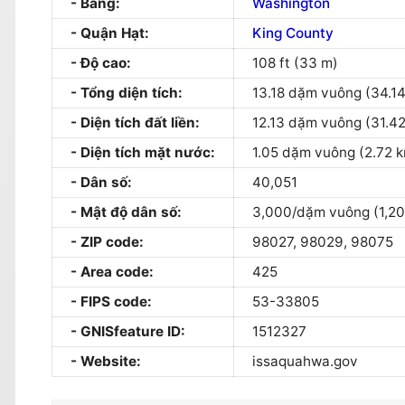
Bang:
Washington
Quận Hạt:
King County
Độ cao:
108 ft (33 m)
Tổng diện tích:
13.18 dặm vuông (34.14
Diện tích đất liền:
12.13 dặm vuông (31.42
Diện tích mặt nước:
1.05 dặm vuông (2.72 k
Dân số:
40,051
Mật độ dân số:
3,000/dặm vuông (1,20
ZIP code:
98027, 98029, 98075
Area code:
425
FIPS code:
53-33805
GNISfeature ID:
1512327
Website:
issaquahwa.gov