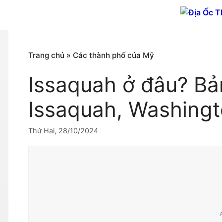
Chuyển
đến
nội
dung
Trang chủ
»
Các thành phố của Mỹ
Issaquah ở đâu? Bả
Issaquah, Washing
Thứ Hai, 28/10/2024