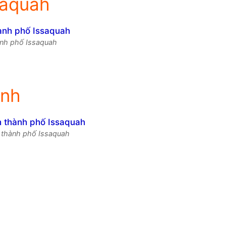
saquah
ành phố Issaquah
inh
h thành phố Issaquah