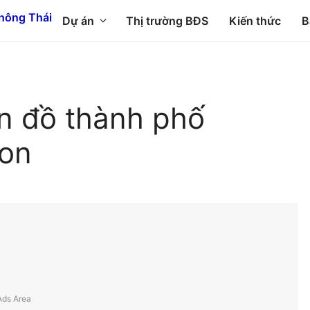
Dự án
Thị trường BĐS
Kiến thức
B
n đồ thành phố
ton