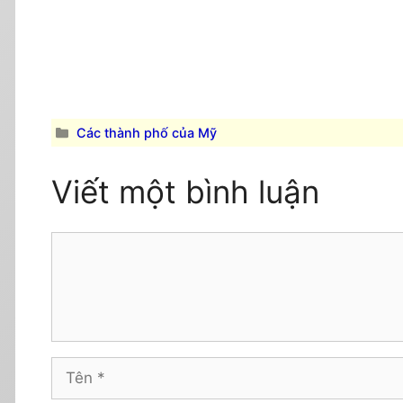
Danh
Các thành phố của Mỹ
mục
Viết một bình luận
Comment
Tên