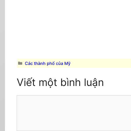
Danh
Các thành phố của Mỹ
mục
Viết một bình luận
Comment