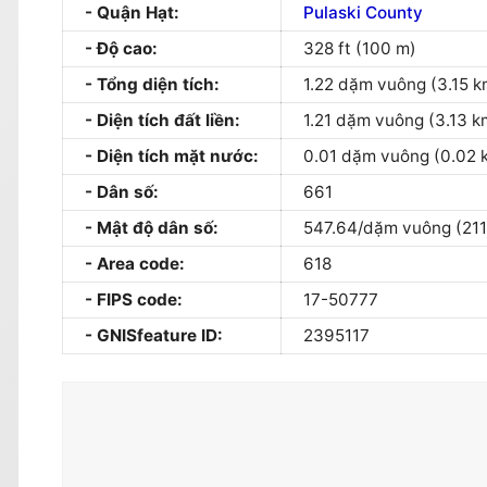
Quận Hạt:
Pulaski County
Độ cao:
328 ft (100 m)
Tổng diện tích:
1.22 dặm vuông (3.15 k
Diện tích đất liền:
1.21 dặm vuông (3.13 k
Diện tích mặt nước:
0.01 dặm vuông (0.02 
Dân số:
661
Mật độ dân số:
547.64/dặm vuông (211
Area code:
618
FIPS code:
17-50777
GNISfeature ID:
2395117