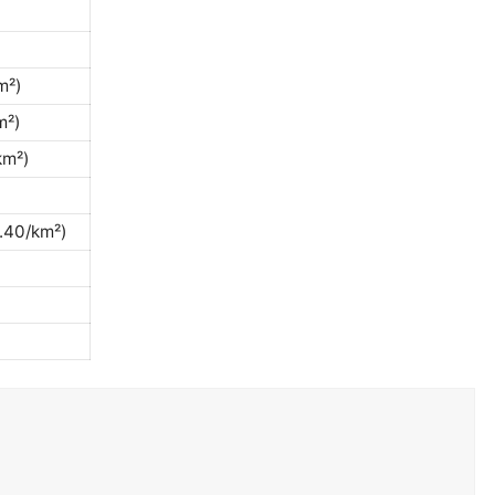
m²)
m²)
km²)
.40/km²)