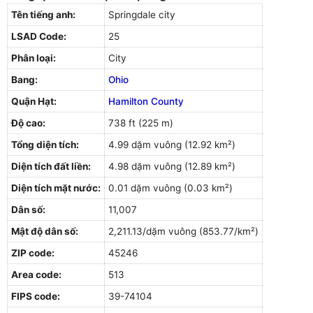
Tên tiếng anh:
Springdale city
LSAD Code:
25
Phân loại:
City
Bang:
Ohio
Quận Hạt:
Hamilton County
Độ cao:
738 ft (225 m)
Tổng diện tích:
4.99 dặm vuông (12.92 km²)
Diện tích đất liền:
4.98 dặm vuông (12.89 km²)
Diện tích mặt nước:
0.01 dặm vuông (0.03 km²)
Dân số:
11,007
Mật độ dân số:
2,211.13/dặm vuông (853.77/km²)
ZIP code:
45246
Area code:
513
FIPS code:
39-74104