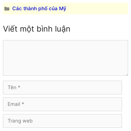
Danh
Các thành phố của Mỹ
mục
Viết một bình luận
Comment
Tên
Email
Trang
web