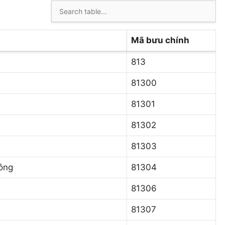
Mã bưu chính
813
81300
81301
81302
81303
ông
81304
81306
81307