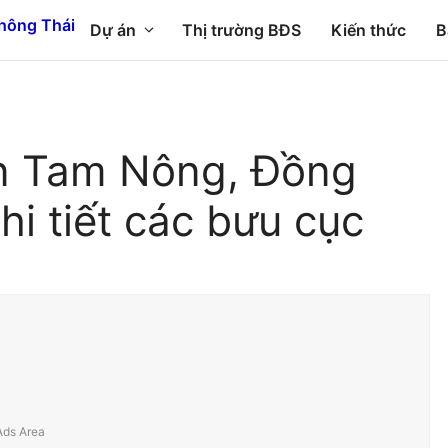
Dự án
Thị trường BĐS
Kiến thức
B
n Tam Nông, Đồng
i tiết các bưu cục