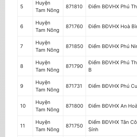
Huyện
5
871810
Điểm BĐVHX Phú T
Tam Nông
Huyện
6
871760
Điểm BĐVHX Hoà Bì
Tam Nông
Huyện
7
871850
Điểm BĐVHX Phú Ni
Tam Nông
Huyện
Điểm BĐVHX Phú Th
8
871790
Tam Nông
B
Huyện
9
871731
Điểm BĐVHX Phú C
Tam Nông
Huyện
10
871800
Điểm BĐVHX An Ho
Tam Nông
Huyện
Điểm BĐVHX Tân C
11
871750
Tam Nông
Sính