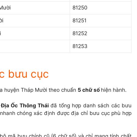
Mười
81250
ời
81251
i
81252
81253
ác bưu cục
của huyện Tháp Mười theo chuẩn
5 chữ số
hiện hành.
,
Địa Ốc Thông Thái
đã tổng hợp danh sách các bưu
 nhanh chóng xác định được địa chỉ bưu cục phù hợp
bộ mã bưu chính cũ (6 chữ số) và chỉ mang tính chất