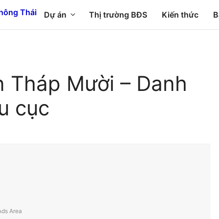
Dự án
Thị trường BĐS
Kiến thức
B
n Tháp Mười – Danh
ưu cục