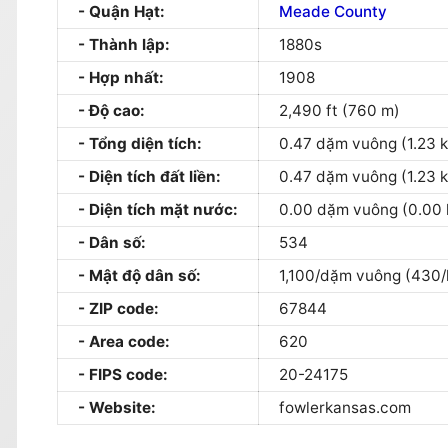
Quận Hạt:
Meade County
Thành lập:
1880s
Hợp nhất:
1908
Độ cao:
2,490 ft (760 m)
Tổng diện tích:
0.47 dặm vuông (1.23 
Diện tích đất liền:
0.47 dặm vuông (1.23 
Diện tích mặt nước:
0.00 dặm vuông (0.00 
Dân số:
534
Mật độ dân số:
1,100/dặm vuông (430/
ZIP code:
67844
Area code:
620
FIPS code:
20-24175
Website:
fowlerkansas.com