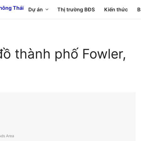
Dự án
Thị trường BĐS
Kiến thức
B
đồ thành phố Fowler,