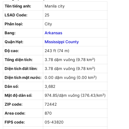
Tên tiếng anh:
Manila city
LSAD Code:
25
Phân loại:
City
Bang:
Arkansas
Quận Hạt:
Mississippi County
Độ cao:
243 ft (74 m)
Tổng diện tích:
3.78 dặm vuông (9.78 km²)
Diện tích đất liền:
3.78 dặm vuông (9.78 km²)
Diện tích mặt nước:
0.00 dặm vuông (0.00 km²)
Dân số:
3,682
Mật độ dân số:
974.85/dặm vuông (376.43/km²)
ZIP code:
72442
Area code:
870
FIPS code:
05-43820