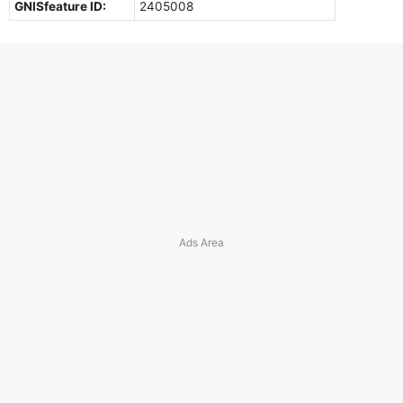
GNISfeature ID:
2405008