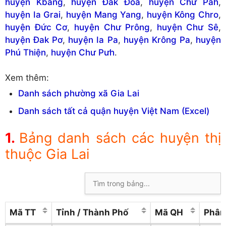
huyện Kbang
,
huyện Đak Đoa
,
huyện Chư Păh
,
huyện Ia Grai
,
huyện Mang Yang
,
huyện Kông Chro
,
huyện Đức Cơ
,
huyện Chư Prông
,
huyện Chư Sê
,
huyện Đak Pơ
,
huyện Ia Pa
,
huyện Krông Pa
,
huyện
Phú Thiện
,
huyện Chư Pưh
.
Xem thêm:
Danh sách phường xã Gia Lai
Danh sách tất cả quận huyện Việt Nam (Excel)
Bảng danh sách các huyện thị
thuộc Gia Lai
Mã TT
Tỉnh / Thành Phố
Mã QH
Phân 