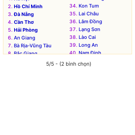
Kon Tum
Hồ Chí Minh
Lai Châu
Đà Nẵng
Lâm Đồng
Cần Thơ
Lạng Sơn
Hải Phòng
Lào Cai
An Giang
Long An
Bà Rịa-Vũng Tàu
Nam Định
Bắc Giang
Nghệ An
Bắc Kạn
5/5 - (2 bình chọn)
Ninh Bình
Bạc Liêu
Ninh Thuận
Bắc Ninh
Phú Thọ
Bến Tre
Phú Yên
Bình Định
Quảng Bình
Bình Dương
Quảng Nam
Bình Phước
Quảng Ngãi
Bình Thuận
Quảng Ninh
Cà Mau
Quảng Trị
Cao Bằng