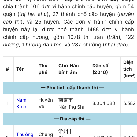
chia thành 106 đơn vị hành chính cấp huyện, gồm 54
quận (
thị hạt khu
), 27 thành phố cấp huyện (
huyện
cấp thị
), và 25 huyện. Các đơn vị hành chính cấp
huyện này lại được nhỏ thành 1488 đơn vị hành
chính cấp hương, gồm 1078 thị trấn (
trấn
), 122
hương
, 1
hương dân tộc
, và 287 phường (
nhai đạo
).
Diện
Thủ
Chữ Hán
Dân số
#
Tên
tích
phủ
Bính âm
(2010)
(km²)
— Phó tỉnh cấp thành thị —
Nam
Huyền
南京市
1
8.004.680
6.582
Kinh
Vũ
Nánjīng Shì
— Địa cấp thị —
常州市
Thường
Chung