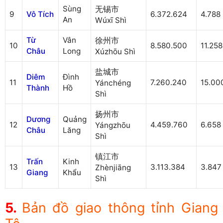
Sùng
无锡市
9
Vô Tích
6.372.624
4.788
An
Wúxī Shì
Từ
Vân
徐州市
10
8.580.500
11.258
Châu
Long
Xúzhōu Shì
盐城市
Diêm
Đình
11
7.260.240
15.00
Yánchéng
Thành
Hồ
Shì
扬州市
Dương
Quảng
12
4.459.760
6.658
Yángzhōu
Châu
Lăng
Shì
镇江市
Trấn
Kinh
13
3.113.384
3.847
Zhènjiāng
Giang
Khẩu
Shì
Bản đồ giao thông tỉnh Giang