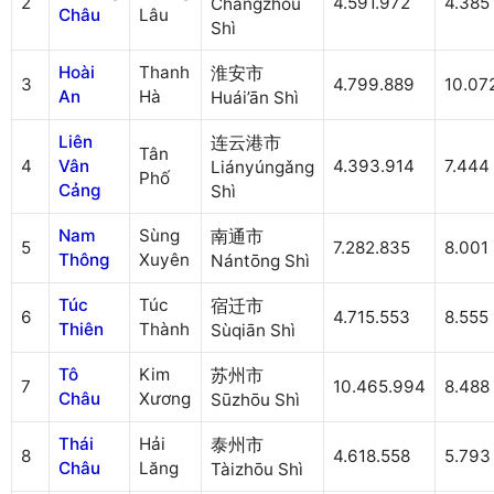
2
4.591.972
4.385
Chángzhōu
Châu
Lâu
Shì
Hoài
Thanh
淮安市
3
4.799.889
10.07
An
Hà
Huái’ān Shì
Liên
连云港市
Tân
4
Vân
4.393.914
7.444
Liányúngǎng
Phố
Cảng
Shì
Nam
Sùng
南通市
5
7.282.835
8.001
Thông
Xuyên
Nántōng Shì
Túc
Túc
宿迁市
6
4.715.553
8.555
Thiên
Thành
Sùqiān Shì
Tô
Kim
苏州市
7
10.465.994
8.488
Châu
Xương
Sūzhōu Shì
Thái
Hải
泰州市
8
4.618.558
5.793
Châu
Lăng
Tàizhōu Shì