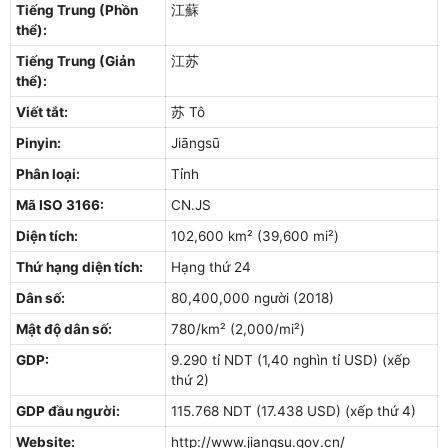
Tiếng Trung (Phồn
江蘇
thể):
Tiếng Trung (Giản
江苏
thể):
Viết tắt:
苏 Tô
Pinyin:
Jiāngsū
Phân loại:
Tỉnh
Mã ISO 3166:
CN.JS
Diện tích:
102,600 km² (39,600 mi²)
Thứ hạng diện tích:
Hạng thứ 24
Dân số:
80,400,000 người (2018)
Mật độ dân số:
780/km² (2,000/mi²)
GDP:
9.290 tỉ NDT (1,40 nghìn tỉ USD) (xếp
thứ 2)
GDP đầu người:
115.768 NDT (17.438 USD) (xếp thứ 4)
Website:
http://www.jiangsu.gov.cn/