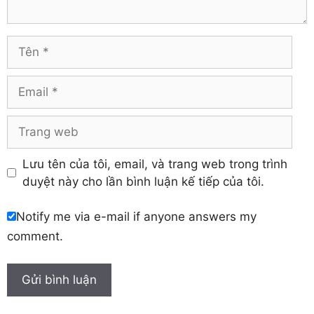
Hải Dương
Vĩnh Long
Hòa Bình
Vĩnh Phúc
Hậu Giang
Tên
Yên Bái
Hưng Yên
Khánh Hòa
Email
Trang
web
Lưu tên của tôi, email, và trang web trong trình
duyệt này cho lần bình luận kế tiếp của tôi.
Notify me via e-mail if anyone answers my
comment.