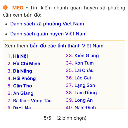
🔴 MẸO
- Tìm kiếm nhanh quận huyện xã phường
cần xem bản đồ:
Danh sách xã phường Việt Nam
Danh sách quận huyện Việt Nam
Xem thêm
bản đồ các tỉnh thành Việt Nam
:
Kiên Giang
Hà Nội
Kon Tum
Hồ Chí Minh
Lai Châu
Đà Nẵng
Lào Cai
Hải Phòng
Lạng Sơn
Cần Thơ
Lâm Đồng
An Giang
Long An
Bà Rịa – Vũng Tàu
Nam Định
Bạc Liêu
Nghệ An
Bắc Kạn
5/5 - (2 bình chọn)
Ninh Bình
Bắc Giang