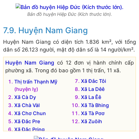
Bản đồ huyện Hiệp Đức (Kích thước lớn).
Huyện Nam Giang
Huyện Nam Giang có diện tích 1.836 km², với tổng
dân số 26.123 người, mật độ dân số là 14 người/km².
Huyện Nam Giang
có 12 đơn vị hành chính cấp
phường xã. Trong đó bao gồm 1 thị trấn, 11 xã.
Xã Đắc Tôi
Thị trấn Thạnh Mỹ
(huyện lỵ)
Xã La Dêê
Xã Cà Dy
Xã La Êê
Xã Chà Vàl
Xã Tà Bhing
Xã Chơ Chun
Xã Tà Pơơ
Xã Đắc Pre
Xã Zuôih
Xã Đắc Pring