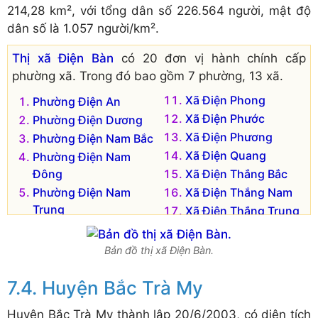
214,28 km², với tổng dân số 226.564 người, mật độ
dân số là 1.057 người/km².
Thị xã Điện Bàn
có 20 đơn vị hành chính cấp
phường xã. Trong đó bao gồm 7 phường, 13 xã.
Xã Điện Phong
Phường Điện An
Xã Điện Phước
Phường Điện Dương
Xã Điện Phương
Phường Điện Nam Bắc
Xã Điện Quang
Phường Điện Nam
Đông
Xã Điện Thắng Bắc
Phường Điện Nam
Xã Điện Thắng Nam
Trung
Xã Điện Thắng Trung
Phường Điện Ngọc
Xã Điện Thọ
Phường Vĩnh Điện
Xã Điện Tiến
Bản đồ thị xã Điện Bàn.
Xã Điện Hòa
Xã Điện Trung
Xã Điện Hồng
Huyện Bắc Trà My
Xã Điện Minh
Huyện Bắc Trà My thành lập 20/6/2003, có diện tích