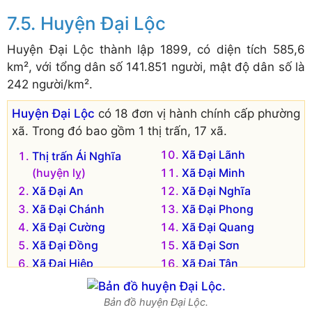
Huyện Đại Lộc
Huyện Đại Lộc thành lập 1899, có diện tích 585,6
km², với tổng dân số 141.851 người, mật độ dân số là
242 người/km².
Huyện Đại Lộc
có 18 đơn vị hành chính cấp phường
xã. Trong đó bao gồm 1 thị trấn, 17 xã.
Xã Đại Lãnh
Thị trấn Ái Nghĩa
(huyện lỵ)
Xã Đại Minh
Xã Đại An
Xã Đại Nghĩa
Xã Đại Chánh
Xã Đại Phong
Xã Đại Cường
Xã Đại Quang
Xã Đại Đồng
Xã Đại Sơn
Xã Đại Hiệp
Xã Đại Tân
Xã Đại Hòa
Xã Đại Thắng
Xã Đại Hồng
Xã Đại Thạnh
Bản đồ huyện Đại Lộc.