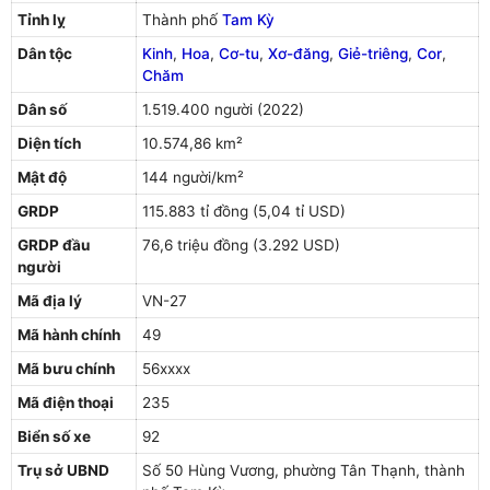
Tỉnh lỵ
Thành phố
Tam Kỳ
Dân tộc
Kinh
,
Hoa
,
Cơ-tu
,
Xơ-đăng
,
Giẻ-triêng
,
Cor
,
Chăm
Dân số
1.519.400 người (2022)
Diện tích
10.574,86 km²
Mật độ
144 người/km²
GRDP
115.883 tỉ đồng (5,04 tỉ USD)
GRDP đầu
76,6 triệu đồng (3.292 USD)
người
Mã địa lý
VN-27
Mã hành chính
49
Mã bưu chính
56xxxx
Mã điện thoại
235
Biển số xe
92
Trụ sở UBND
Số 50 Hùng Vương, phường Tân Thạnh, thành