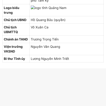
phố Tam Kỳ
Logo biểu
trưng
Chủ tịch UBND
Hồ Quang Bửu (quyền)
Chủ tịch
Võ Xuân Ca
UBMTTQ
Chánh án TAND
Trương Trọng Tiến
Viện trưởng
Nguyễn Văn Quang
VKSND
Bí thư Tỉnh ủy
Lương Nguyễn Minh Triết