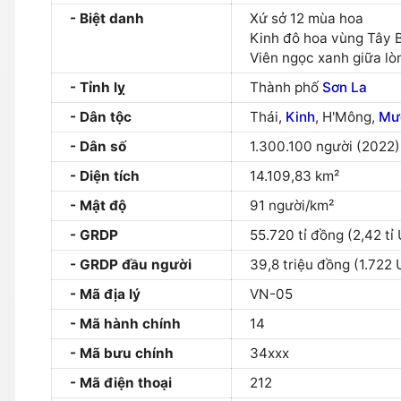
Biệt danh
Xứ sở 12 mùa hoa
Kinh đô hoa vùng Tây 
Viên ngọc xanh giữa lò
Tỉnh lỵ
Thành phố
Sơn La
Dân tộc
Thái,
Kinh
, H'Mông,
Mư
Dân số
1.300.100 người (2022)
Diện tích
14.109,83 km²
Mật độ
91 người/km²
GRDP
55.720 tỉ đồng (2,42 tỉ
GRDP đầu người
39,8 triệu đồng (1.722
Mã địa lý
VN-05
Mã hành chính
14
Mã bưu chính
34xxx
Mã điện thoại
212