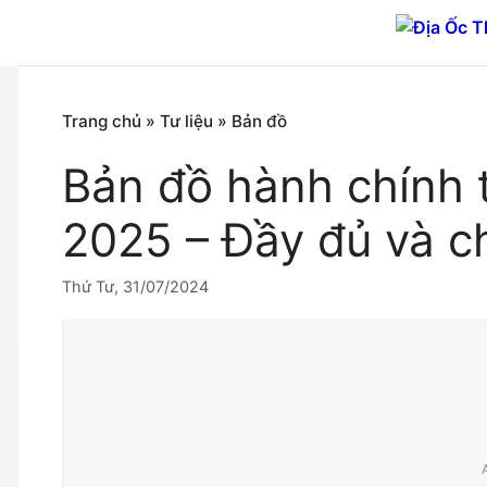
Chuyển
đến
nội
dung
Trang chủ
»
Tư liệu
»
Bản đồ
Bản đồ hành chính t
2025 – Đầy đủ và ch
Thứ Tư, 31/07/2024