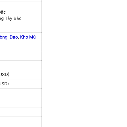
Bắc
ng Tây Bắc
ờng
,
Dao
,
Khơ Mú
 USD)
 USD)