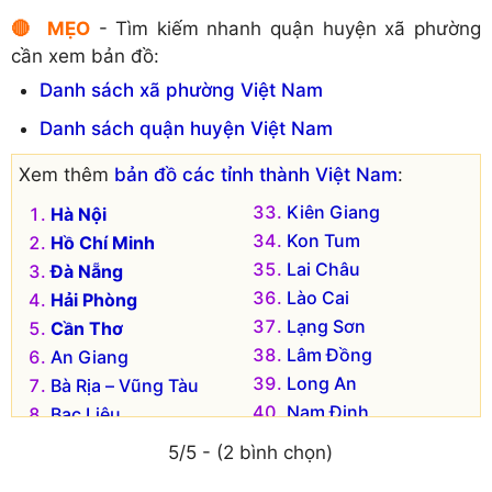
🔴 MẸO
- Tìm kiếm nhanh quận huyện xã phường
cần xem bản đồ:
Danh sách xã phường Việt Nam
Danh sách quận huyện Việt Nam
Xem thêm
bản đồ các tỉnh thành Việt Nam
:
Kiên Giang
Hà Nội
Kon Tum
Hồ Chí Minh
Lai Châu
Đà Nẵng
Lào Cai
Hải Phòng
Lạng Sơn
Cần Thơ
Lâm Đồng
An Giang
Long An
Bà Rịa – Vũng Tàu
Nam Định
Bạc Liêu
Nghệ An
Bắc Kạn
5/5 - (2 bình chọn)
Ninh Bình
Bắc Giang