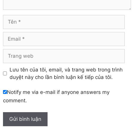
Hải Dương
Vĩnh Long
Hòa Bình
Vĩnh Phúc
Hậu Giang
Tên
Yên Bái
Hưng Yên
Khánh Hòa
Email
Trang
web
Lưu tên của tôi, email, và trang web trong trình
duyệt này cho lần bình luận kế tiếp của tôi.
Notify me via e-mail if anyone answers my
comment.