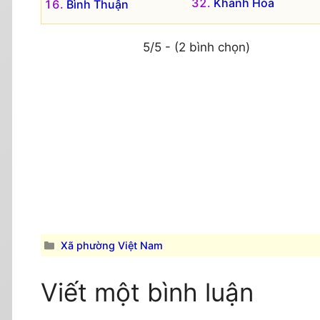
Khánh Hòa
Bình Thuận
5/5 - (2 bình chọn)
Danh
Xã phường Việt Nam
mục
Viết một bình luận