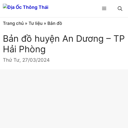
Chuyển
Menu
đến
nội
Trang chủ
»
Tư liệu
»
Bản đồ
dung
Bản đồ huyện An Dương – TP
Hải Phòng
Thứ Tư, 27/03/2024