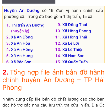
Huyện An Dương
có 16 đơn vị hành chính cấp
phường xã. Trong đó bao gồm 1 thị trấn, 15 xã.
Xã Đồng Thái
Thị trấn An Dương
(huyện lỵ)
Xã Hồng Phong
Xã An Đồng
Xã Hồng Thái
Xã An Hòa
Xã Lê Lợi
Xã An Hồng
Xã Lê Thiện
Xã An Hưng
Xã Nam Sơn
Xã Bắc Sơn
Xã Quốc Tuấn
Xã Đại Bản
Xã Tân Tiến
Tổng hợp file ảnh bản đồ hành
Xã Đặng Cương
chính huyện An Dương – TP Hải
Phòng
Nhằm cung cấp file bản đồ chất lượng cao cho bạn
đọc hỗ trợ các nhu cầu lưu trữ, tra cứu in ấn. Địa Ốc