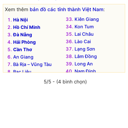
Xem thêm
bản đồ các tỉnh thành Việt Nam
:
Kiên Giang
Hà Nội
Kon Tum
Hồ Chí Minh
Lai Châu
Đà Nẵng
Lào Cai
Hải Phòng
Lạng Sơn
Cần Thơ
Lâm Đồng
An Giang
Long An
Bà Rịa – Vũng Tàu
Nam Định
Bạc Liêu
Nghệ An
Bắc Kạn
5/5 - (4 bình chọn)
Ninh Bình
Bắc Giang
Ninh Thuận
Bắc Ninh
Phú Thọ
Bến Tre
Phú Yên
Bình Dương
Quảng Bình
Bình Định
Quảng Nam
Bình Phước