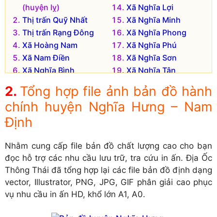
(huyện lỵ)
Xã Nghĩa Lợi
Thị trấn Quỹ Nhất
Xã Nghĩa Minh
Thị trấn Rạng Đông
Xã Nghĩa Phong
Xã Hoàng Nam
Xã Nghĩa Phú
Xã Nam Điền
Xã Nghĩa Sơn
Xã Nghĩa Bình
Xã Nghĩa Tân
Xã Nghĩa Châu
Xã Nghĩa Thái
Tổng hợp file ảnh bản đồ hành
Xã Nghĩa Đồng
Xã Nghĩa Thành
chính huyện Nghĩa Hưng – Nam
Xã Nghĩa Hải
Xã Nghĩa Thịnh
Định
Xã Nghĩa Hồng
Xã Nghĩa Trung
Xã Nghĩa Hùng
Xã Phúc Thắng
Nhằm cung cấp file bản đồ chất lượng cao cho bạn
Xã Nghĩa Lạc
đọc hỗ trợ các nhu cầu lưu trữ, tra cứu in ấn. Địa Ốc
Đơn vị hành chính cũ hiện không còn tồn tại là:
Thông Thái đã tổng hợp lại các file bản đồ định dạng
Xã Nghĩa Thắng
Xã Nghĩa Phúc
vector, Illustrator, PNG, JPG, GIF phân giải cao phục
vụ nhu cầu in ấn HD, khổ lớn A1, A0.