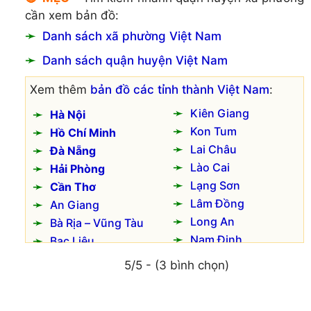
cần xem bản đồ:
Danh sách xã phường Việt Nam
Danh sách quận huyện Việt Nam
Xem thêm
bản đồ các tỉnh thành Việt Nam
:
Kiên Giang
Hà Nội
Kon Tum
Hồ Chí Minh
Lai Châu
Đà Nẵng
Lào Cai
Hải Phòng
Lạng Sơn
Cần Thơ
Lâm Đồng
An Giang
Long An
Bà Rịa – Vũng Tàu
Nam Định
Bạc Liêu
Nghệ An
Bắc Kạn
5/5 - (3 bình chọn)
Ninh Bình
Bắc Giang
Ninh Thuận
Bắc Ninh