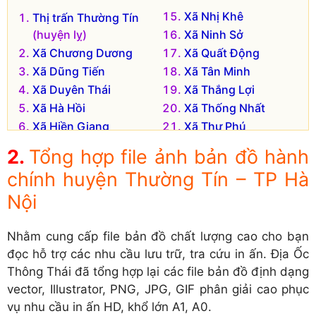
Xã Nhị Khê
Thị trấn Thường Tín
(huyện lỵ)
Xã Ninh Sở
Xã Chương Dương
Xã Quất Động
Xã Dũng Tiến
Xã Tân Minh
Xã Duyên Thái
Xã Thắng Lợi
Xã Hà Hồi
Xã Thống Nhất
Xã Hiền Giang
Xã Thư Phú
Xã Hòa Bình
Xã Tiền Phong
Tổng hợp file ảnh bản đồ hành
Xã Hồng Vân
Xã Tô Hiệu
chính huyện Thường Tín – TP Hà
Xã Khánh Hà
Xã Tự Nhiên
Nội
Xã Lê Lợi
Xã Văn Bình
Xã Liên Phương
Xã Vạn Điểm
Nhằm cung cấp file bản đồ chất lượng cao cho bạn
Xã Minh Cường
Xã Văn Phú
đọc hỗ trợ các nhu cầu lưu trữ, tra cứu in ấn. Địa Ốc
Xã Nghiêm Xuyên
Xã Vân Tảo
Thông Thái đã tổng hợp lại các file bản đồ định dạng
Xã Nguyễn Trãi
Xã Văn Tự
vector, Illustrator, PNG, JPG, GIF phân giải cao phục
vụ nhu cầu in ấn HD, khổ lớn A1, A0.