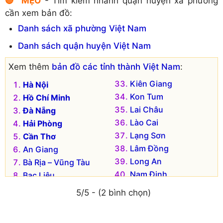
🔴 MẸO
- Tìm kiếm nhanh quận huyện xã phường
Huyện Quốc Oai
Quận Long Biên
cần xem bản đồ:
Huyện Sóc Sơn
Quận Nam Từ Liêm
Danh sách xã phường Việt Nam
Huyện Thạch Thất
Quận Tây Hồ
Danh sách quận huyện Việt Nam
Huyện Thanh Oai
Quận Thanh Xuân
Huyện Thanh Trì
Thị xã Sơn Tây
Xem thêm
bản đồ các tỉnh thành Việt Nam
:
Huyện Thường Tín
Huyện Ba Vì
Kiên Giang
Hà Nội
Huyện Ứng Hòa
Huyện Chương Mỹ
Kon Tum
Hồ Chí Minh
Lai Châu
Đà Nẵng
Lào Cai
Hải Phòng
Lạng Sơn
Cần Thơ
Lâm Đồng
An Giang
Long An
Bà Rịa – Vũng Tàu
Nam Định
Bạc Liêu
Nghệ An
Bắc Kạn
5/5 - (2 bình chọn)
Ninh Bình
Bắc Giang
Ninh Thuận
Bắc Ninh