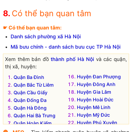
Có thể bạn quan tâm
☛ Có thể bạn quan tâm:
Danh sách phường xã Hà Nội
Mã bưu chính - danh sách bưu cục TP Hà Nội
Xem thêm bản đồ
thành phố Hà Nội
và các quận,
thị xã, huyện:
Huyện Đan Phượng
Quận Ba Đình
Huyện Đông Anh
Quận Bắc Từ Liêm
Huyện Gia Lâm
Quận Cầu Giấy
Huyện Hoài Đức
Quận Đống Đa
Huyện Mê Linh
Quận Hà Đông
Huyện Mỹ Đức
Quận Hai Bà Trưng
Huyện Phú Xuyên
Quận Hoàn Kiếm
Huyện Phúc Thọ
Quận Hoàng Mai