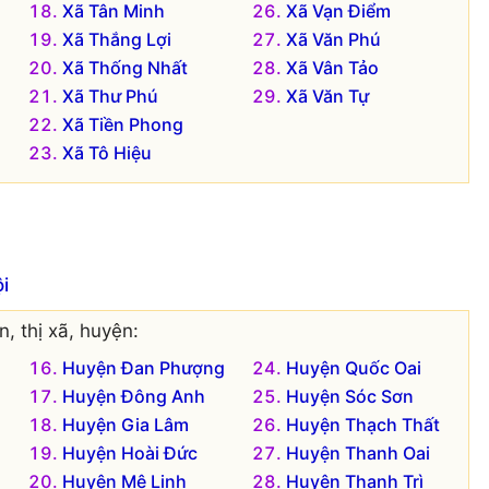
Xã Tân Minh
Xã Vạn Điểm
Xã Thắng Lợi
Xã Văn Phú
Xã Thống Nhất
Xã Vân Tảo
Xã Thư Phú
Xã Văn Tự
Xã Tiền Phong
Xã Tô Hiệu
i
, thị xã, huyện:
Huyện Đan Phượng
Huyện Quốc Oai
Huyện Đông Anh
Huyện Sóc Sơn
Huyện Gia Lâm
Huyện Thạch Thất
Huyện Hoài Đức
Huyện Thanh Oai
Huyện Mê Linh
Huyện Thanh Trì