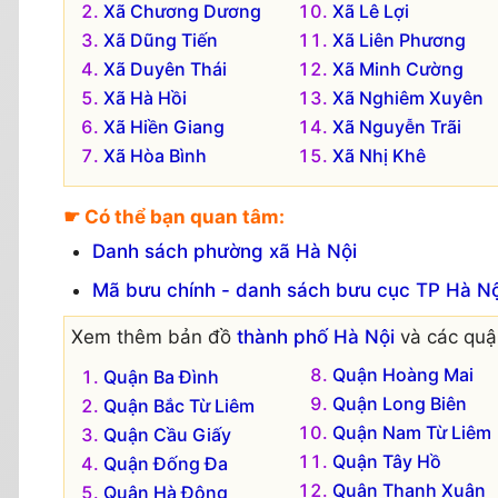
Xã Chương Dương
Xã Lê Lợi
Xã Dũng Tiến
Xã Liên Phương
Xã Duyên Thái
Xã Minh Cường
Xã Hà Hồi
Xã Nghiêm Xuyên
Xã Hiền Giang
Xã Nguyễn Trãi
Xã Hòa Bình
Xã Nhị Khê
☛ Có thể bạn quan tâm:
Danh sách phường xã Hà Nội
Mã bưu chính - danh sách bưu cục TP Hà Nộ
Xem thêm bản đồ
thành phố Hà Nội
và các quận
Quận Hoàng Mai
Quận Ba Đình
Quận Long Biên
Quận Bắc Từ Liêm
Quận Nam Từ Liêm
Quận Cầu Giấy
Quận Tây Hồ
Quận Đống Đa
Quận Thanh Xuân
Quận Hà Đông