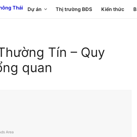
Dự án
Thị trường BĐS
Kiến thức
B
Thường Tín – Quy
ổng quan