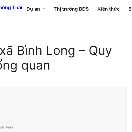
Dự án
Thị trường BĐS
Kiến thức
B
 xã Bình Long – Quy
ổng quan