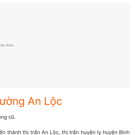
hường An Lộc
ong cũ.
 thành thị trấn An Lộc, thị trấn huyện lỵ huyện Bình