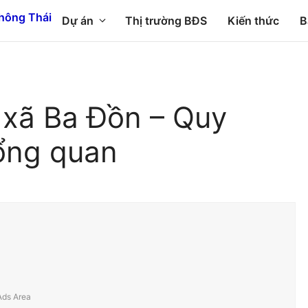
Dự án
Thị trường BĐS
Kiến thức
B
 xã Ba Đồn – Quy
ổng quan