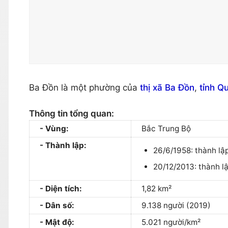
Ba Đồn là một phường của
thị xã Ba Đồn
,
tỉnh Q
Thông tin tổng quan:
Vùng:
Bắc Trung Bộ
Thành lập:
26/6/1958: thành lập
20/12/2013: thành 
Diện tích:
1,82 km²
Dân số:
9.138 người (2019)
Mật độ:
5.021 người/km²