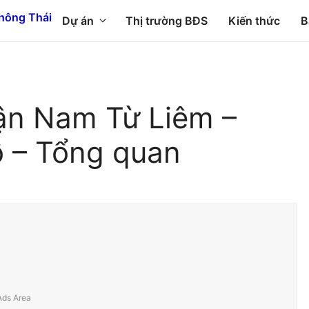
Dự án
Thị trường BĐS
Kiến thức
B
ận Nam Từ Liêm –
ồ – Tổng quan