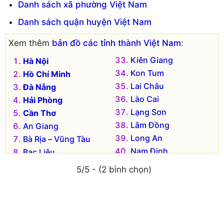
Danh sách xã phường Việt Nam
Danh sách quận huyện Việt Nam
Xem thêm
bản đồ các tỉnh thành Việt Nam
:
Kiên Giang
Hà Nội
Kon Tum
Hồ Chí Minh
Lai Châu
Đà Nẵng
Lào Cai
Hải Phòng
Lạng Sơn
Cần Thơ
Lâm Đồng
An Giang
Long An
Bà Rịa – Vũng Tàu
Nam Định
Bạc Liêu
Nghệ An
Bắc Kạn
5/5 - (2 bình chọn)
Ninh Bình
Bắc Giang
Ninh Thuận
Bắc Ninh
Phú Thọ
Bến Tre
Phú Yên
Bình Dương