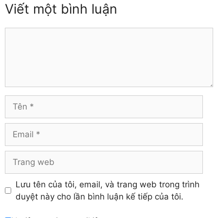
Viết một bình luận
Thái Nguyên
Đồng Tháp
Thanh Hóa
Gia Lai
Thừa Thiên – Huế
Comment
Hà Giang
Tiền Giang
Hà Nam
Trà Vinh
Hà Tĩnh
Tuyên Quang
Hải Dương
Vĩnh Long
Hòa Bình
Vĩnh Phúc
Hậu Giang
Tên
Yên Bái
Hưng Yên
Khánh Hòa
Email
Trang
web
Lưu tên của tôi, email, và trang web trong trình
duyệt này cho lần bình luận kế tiếp của tôi.