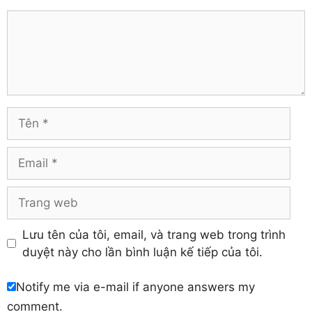
Gia Lai
Thừa Thiên – Huế
Comment
Hà Giang
Tiền Giang
Hà Nam
Trà Vinh
Hà Tĩnh
Tuyên Quang
Hải Dương
Vĩnh Long
Hòa Bình
Vĩnh Phúc
Hậu Giang
Tên
Yên Bái
Hưng Yên
Khánh Hòa
Email
Trang
web
Lưu tên của tôi, email, và trang web trong trình
duyệt này cho lần bình luận kế tiếp của tôi.
Notify me via e-mail if anyone answers my
comment.