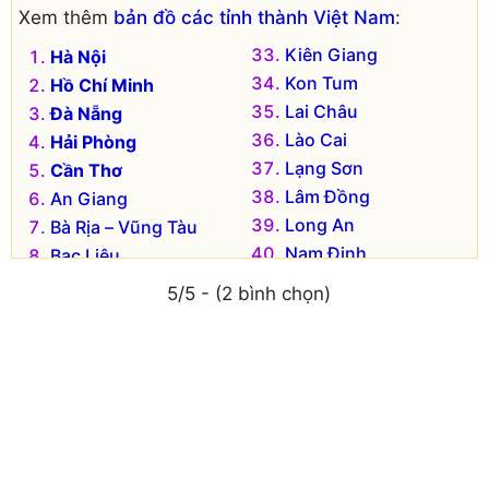
Xem thêm
bản đồ các tỉnh thành Việt Nam
:
Kiên Giang
Hà Nội
Kon Tum
Hồ Chí Minh
Lai Châu
Đà Nẵng
Lào Cai
Hải Phòng
Lạng Sơn
Cần Thơ
Lâm Đồng
An Giang
Long An
Bà Rịa – Vũng Tàu
Nam Định
Bạc Liêu
Nghệ An
Bắc Kạn
5/5 - (2 bình chọn)
Ninh Bình
Bắc Giang
Ninh Thuận
Bắc Ninh
Phú Thọ
Bến Tre
Phú Yên
Bình Dương
Quảng Bình
Bình Định
Quảng Nam
Bình Phước
Quảng Ngãi
Bình Thuận