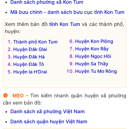
Danh sách phường xã Kon Tum
Đạo
Xã Ngọk Bay
Mã bưu chính - danh sách bưu cục tỉnh Kon Tum
Phường Trường Chinh
Xã Vinh Quang
Xem thêm bản đồ
tỉnh Kon Tum
và các thành phố,
huyện:
Huyện Kon Plông
Thành phố Kon Tum
Huyện Kon Rẫy
Huyện Đăk Glei
Huyện Ngọc Hồi
Huyện Đăk Hà
Huyện Sa Thầy
Huyện Đăk Tô
Huyện Tu Mơ Rông
Huyện Ia H'Drai
🔴 MẸO
- Tìm kiếm nhanh quận huyện xã phường
cần xem bản đồ:
Danh sách xã phường Việt Nam
Danh sách quận huyện Việt Nam