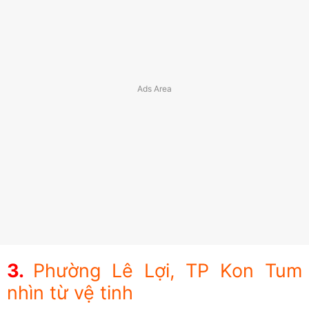
Phường Lê Lợi, TP Kon Tum
nhìn từ vệ tinh