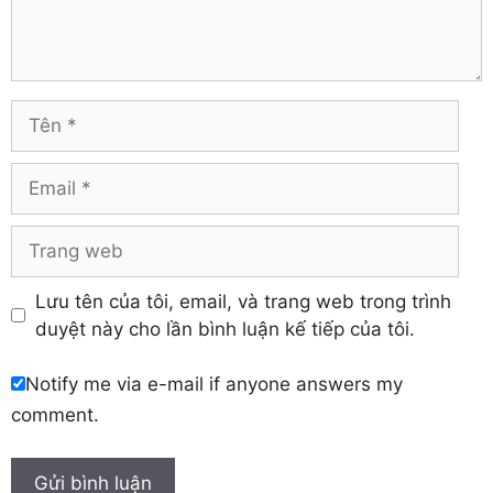
Trà Vinh
Hà Tĩnh
Tuyên Quang
Hải Dương
Vĩnh Long
Hòa Bình
Vĩnh Phúc
Hậu Giang
Tên
Yên Bái
Hưng Yên
Khánh Hòa
Email
Trang
web
Lưu tên của tôi, email, và trang web trong trình
duyệt này cho lần bình luận kế tiếp của tôi.
Notify me via e-mail if anyone answers my
comment.