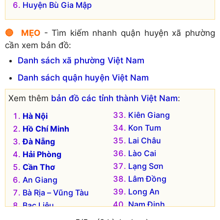
Huyện Bù Gia Mập
🔴 MẸO
- Tìm kiếm nhanh quận huyện xã phường
cần xem bản đồ:
Danh sách xã phường Việt Nam
Danh sách quận huyện Việt Nam
Xem thêm
bản đồ các tỉnh thành Việt Nam
:
Kiên Giang
Hà Nội
Kon Tum
Hồ Chí Minh
Lai Châu
Đà Nẵng
Lào Cai
Hải Phòng
Lạng Sơn
Cần Thơ
Lâm Đồng
An Giang
Long An
Bà Rịa – Vũng Tàu
Nam Định
Bạc Liêu
Nghệ An
Bắc Kạn