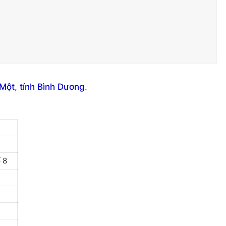
 Một
,
tỉnh Bình Dương
.
 8