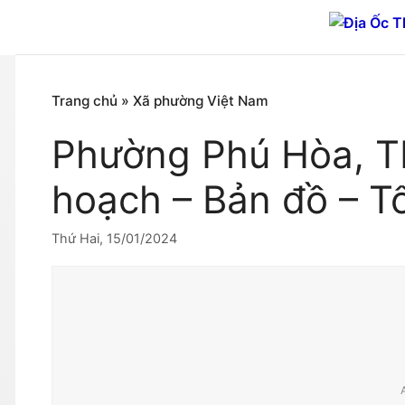
Chuyển
đến
nội
dung
Trang chủ
»
Xã phường Việt Nam
Phường Phú Hòa, T
hoạch – Bản đồ – T
Thứ Hai, 15/01/2024