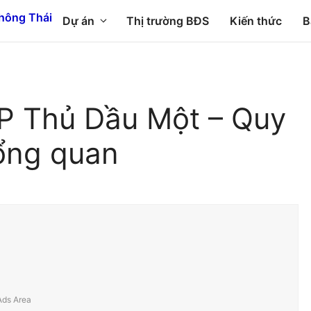
Dự án
Thị trường BĐS
Kiến thức
B
P Thủ Dầu Một – Quy
ổng quan