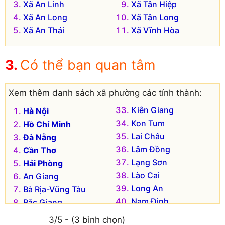
Xã An Linh
Xã Tân Hiệp
Xã An Long
Xã Tân Long
Xã An Thái
Xã Vĩnh Hòa
Có thể bạn quan tâm
Xem thêm danh sách xã phường các tỉnh thành:
Kiên Giang
Hà Nội
Kon Tum
Hồ Chí Minh
Lai Châu
Đà Nẵng
Lâm Đồng
Cần Thơ
Lạng Sơn
Hải Phòng
Lào Cai
An Giang
Long An
Bà Rịa-Vũng Tàu
Nam Định
Bắc Giang
Nghệ An
Bắc Kạn
3/5 - (3 bình chọn)