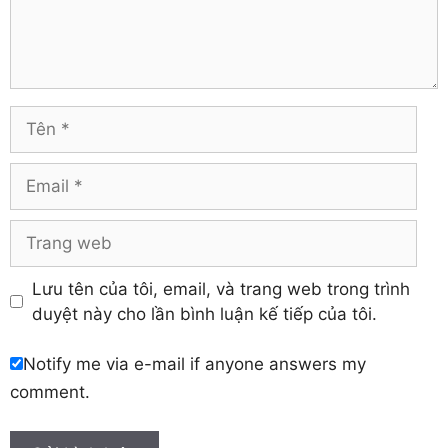
Hà Tĩnh
Tuyên Quang
Hải Dương
Vĩnh Long
Hậu Giang
Vĩnh Phúc
Hòa Bình
Yên Bái
Hưng Yên
Tên
Khánh Hòa
Email
Trang
web
Lưu tên của tôi, email, và trang web trong trình
duyệt này cho lần bình luận kế tiếp của tôi.
Notify me via e-mail if anyone answers my
comment.