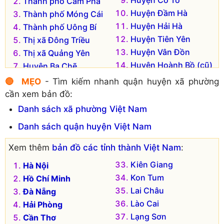
Thành phố Cẩm Phả
Huyện Đầm Hà
Thành phố Móng Cái
Huyện Hải Hà
Thành phố Uông Bí
Huyện Tiên Yên
Thị xã Đông Triều
Huyện Vân Đồn
Thị xã Quảng Yên
Huyện Hoành Bồ (cũ)
Huyện Ba Chẽ
🔴 MẸO
- Tìm kiếm nhanh quận huyện xã phường
cần xem bản đồ:
Danh sách xã phường Việt Nam
Danh sách quận huyện Việt Nam
Xem thêm
bản đồ các tỉnh thành Việt Nam
:
Kiên Giang
Hà Nội
Kon Tum
Hồ Chí Minh
Lai Châu
Đà Nẵng
Lào Cai
Hải Phòng
Lạng Sơn
Cần Thơ