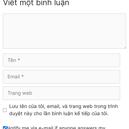
Viết một bình luận
Thái Nguyên
Đồng Tháp
Thanh Hóa
Gia Lai
Thừa Thiên – Huế
Comment
Hà Giang
Tiền Giang
Hà Nam
Trà Vinh
Hà Tĩnh
Tuyên Quang
Hải Dương
Vĩnh Long
Hòa Bình
Vĩnh Phúc
Hậu Giang
Tên
Yên Bái
Hưng Yên
Khánh Hòa
Email
Trang
web
Lưu tên của tôi, email, và trang web trong trình
duyệt này cho lần bình luận kế tiếp của tôi.
Notify me via e-mail if anyone answers my