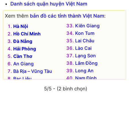
Danh sách quận huyện Việt Nam
Xem thêm
bản đồ các tỉnh thành Việt Nam
:
Kiên Giang
Hà Nội
Kon Tum
Hồ Chí Minh
Lai Châu
Đà Nẵng
Lào Cai
Hải Phòng
Lạng Sơn
Cần Thơ
Lâm Đồng
An Giang
Long An
Bà Rịa – Vũng Tàu
Nam Định
Bạc Liêu
Nghệ An
Bắc Kạn
5/5 - (2 bình chọn)
Ninh Bình
Bắc Giang
Ninh Thuận
Bắc Ninh
Phú Thọ
Bến Tre
Phú Yên
Bình Dương
Quảng Bình
Bình Định