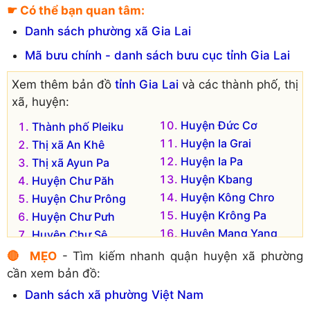
☛ Có thể bạn quan tâm:
Danh sách phường xã Gia Lai
Mã bưu chính - danh sách bưu cục tỉnh Gia Lai
Xem thêm bản đồ
tỉnh Gia Lai
và các thành phố, thị
xã, huyện:
Huyện Đức Cơ
Thành phố Pleiku
Huyện Ia Grai
Thị xã An Khê
Huyện Ia Pa
Thị xã Ayun Pa
Huyện Kbang
Huyện Chư Păh
Huyện Kông Chro
Huyện Chư Prông
Huyện Krông Pa
Huyện Chư Pưh
Huyện Mang Yang
Huyện Chư Sê
Huyện Phú Thiện
Huyện Đak Đoa
🔴 MẸO
- Tìm kiếm nhanh quận huyện xã phường
Huyện Đak Pơ
cần xem bản đồ:
Danh sách xã phường Việt Nam